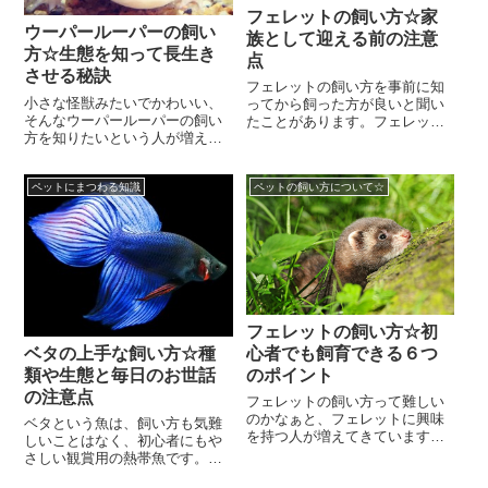
フェレットの飼い方☆家
ウーパールーパーの飼い
族として迎える前の注意
方☆生態を知って長生き
点
させる秘訣
フェレットの飼い方を事前に知
小さな怪獣みたいでかわいい、
ってから飼った方が良いと聞い
そんなウーパールーパーの飼い
たことがあります。フェレット
方を知りたいという人が増えて
のゲージやエサの準備はもちろ
います。ちょっと、マヌケな感
ん、しつけ方や病気予防など飼
じの、キャラクターっぽい、あ
い方の気を付けなけれ...
ペットにまつわる知識
ペットの飼い方について☆
の顔は見たことはあり...
フェレットの飼い方☆初
心者でも飼育できる６つ
ベタの上手な飼い方☆種
のポイント
類や生態と毎日のお世話
の注意点
フェレットの飼い方って難しい
のかなぁと、フェレットに興味
ベタという魚は、飼い方も気難
を持つ人が増えてきています。
しいことはなく、初心者にもや
家族のように暮らす動物のこと
さしい観賞用の熱帯魚です。独
をコンパニオンアニマルという
特な尾びれの形で泳ぐ姿は癒し