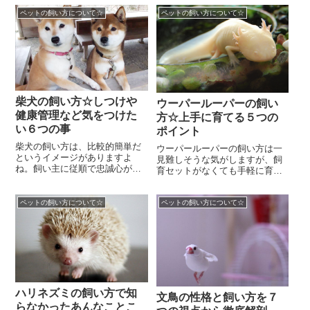
呼び方があるのですが...
度も高く、静かに見とれてしま
ペットの飼い方について☆
ペットの飼い方について☆
いますよね。まさにア...
柴犬の飼い方☆しつけや
ウーパールーパーの飼い
健康管理など気をつけた
方☆上手に育てる５つの
い６つの事
ポイント
柴犬の飼い方は、比較的簡単だ
ウーパールーパーの飼い方は一
というイメージがありますよ
見難しそうな気がしますが、飼
ね。飼い主に従順で忠誠心が強
育セットがなくても手軽に育て
いところなんかは、日本らしい
られる生き物として最近は雑貨
ということで、海外に人たちに
屋さんなどでも売られています
も人気があるくらいです...
ペットの飼い方について☆
ペットの飼い方について☆
よね。しかし、ウーパ...
ハリネズミの飼い方で知
文鳥の性格と飼い方を７
らなかったあんなことこ