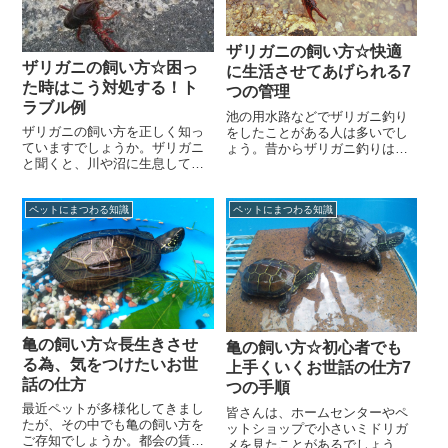
ザリガニの飼い方☆快適
ザリガニの飼い方☆困っ
に生活させてあげられる7
た時はこう対処する！ト
つの管理
ラブル例
池の用水路などでザリガニ釣り
ザリガニの飼い方を正しく知っ
をしたことがある人は多いでし
ていますでしょうか。ザリガニ
ょう。昔からザリガニ釣りは子
と聞くと、川や沼に生息してい
供の遊びとしてよく行われてい
るイメージで、いざ飼うとなる
ます。釣れたザリガニをバケツ
とどうしたらよいか分からない
に入れて持って帰るこ...
ペットにまつわる知識
ペットにまつわる知識
ですよね。ザリガニは...
亀の飼い方☆長生きさせ
亀の飼い方☆初心者でも
る為、気をつけたいお世
上手くいくお世話の仕方7
話の仕方
つの手順
最近ペットが多様化してきまし
皆さんは、ホームセンターやペ
たが、その中でも亀の飼い方を
ットショップで小さいミドリガ
ご存知でしょうか。都会の賃貸
メを見たことがあるでしょう。