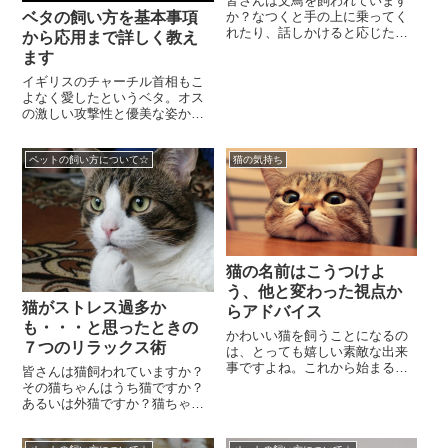
皆さんは文鳥を飼われています
ベタの飼い方を基本事項
か？なつくと手の上に乗ってく
れたり、話しかけると応じたり
から応用まで詳しく教え
可愛いものですよね？求愛ダン
ます
スを踊ったり、鳴き声で飼い主
に甘えてみたりと魅力...
イギリスのチャーチル首相もこ
よなく愛したというベタ。オス
の激しい攻撃性と優美な姿か
ら、闘魚として、観賞魚として
も世界中に愛好家がいます。も
ペットの飼い方について☆
猫の気持ち
ちろん日本でも特にベタ...
猫の名前はこうつけよ
う、他と変わった視点か
猫がストレス過多か
らアドバイス
も・・・と思ったときの
かわいい猫を飼うことになるの
７つのリラックス術
は、とっても嬉しい素敵な出来
事ですよね。これから始まるめ
皆さんは猫飼われていますか？
くるめく猫との甘い日々に想い
その猫ちゃんはうち猫ですか？
を馳せて、いろいろと準備をな
あるいは外猫ですか？猫ちゃん
さることでしょう。猫...
にもストレスってあるのご存知
でしょうか？えっ？猫ってスト