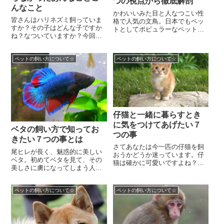
つの視点から徹底解剖
んなこと
かわいいみた目と人なつこい性
皆さんはハリネズミ飼っていま
格で人気の文鳥。日本でもペッ
すか？その子はどんな子ですか
トとしてポピュラーなペットで
ね？なついていますか？今回は
す。江戸時代の浮世絵にも文鳥
ハリネズミの飼い方について取
が登場するほど、古くからペッ
り扱います。皆さんの知らなか
トとしてかわいがられ...
ペットの飼い方について☆
ペットの飼い方について☆
った事実も明らかにな...
仔猫と一緒に暮らすとき
に気をつけてあげたい７
ベタの飼い方で知ってお
つの事
きたい７つの事とは
さてあなたは今一匹の仔猫を飼
尾ヒレが長く、魅惑的に美しい
おうかどうか迷っています。仔
ベタ。初めてベタを見て、その
猫は確かに可愛いですよね？ま
美しさに虜になってしまう人も
だ目も開いていない状態から育
いるはずです。しかしご用心。
ててみたいものです。仔猫は周
ベタはとても個性的な魚です。
囲に危険が一杯ありま...
ペットの飼い方について☆
ペットの飼い方について☆
性格も大変凶暴です。...