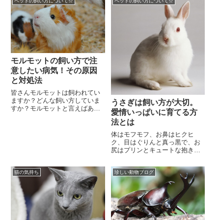
ペットの飼い方について☆
ペットの飼い方について☆
レス感じない生き物じ...
モルモットの飼い方で注
意したい病気！その原因
と対処法
皆さんモルモットは飼われてい
ますか？どんな飼い方していま
うさぎは飼い方が大切。
すか？モルモットと言えばあの
愛情いっぱいに育てる方
愛くるしい仕草と餌を食んでる
法とは
仕草にキュンキュンします。し
かし皆さんの飼ってい...
体はモフモフ、お鼻はヒクヒ
ク、目はぐりんと真っ黒で、お
尻はプリンとキュートな抱き心
地の良い動物といえば？そうラ
ビット！うさぎです！！草食動
猫の気持ち
珍しい動物ブログ
物で温厚で大きな声で鳴...