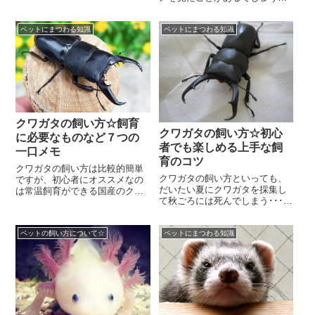
マンションでは犬や猫を飼えな
小さくて可愛いので、家で飼っ
いところも多いため、静かに飼
てみたいと思いますよね。亀は
えるペットに注目が集...
ペットにまつわる知識
ペットにまつわる知識
身近で見かける生き物...
クワガタの飼い方☆飼育
クワガタの飼い方☆初心
に必要なものなど７つの
者でも楽しめる上手な飼
一口メモ
育のコツ
クワガタの飼い方は比較的簡単
クワガタの飼い方といっても、
ですが、初心者にオススメなの
だいたい夏にクワガタを採集し
は常温飼育ができる国産のクワ
て秋ごろには死んでしまう･･･と
ガタです。外国産のクワガタも
いう方がほとんどではないでし
大変魅力的ですが、温度差の激
ょうか。クワガタの種類にもよ
しい日本の気候に順応...
ペットの飼い方について☆
ペットにまつわる知識
りますが、ノコギ...