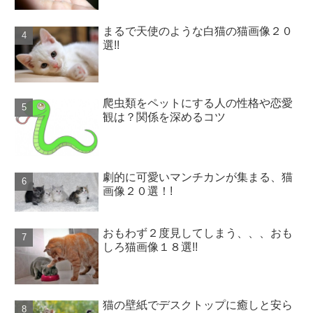
まるで天使のような白猫の猫画像２０
選!!
爬虫類をペットにする人の性格や恋愛
観は？関係を深めるコツ
劇的に可愛いマンチカンが集まる、猫
画像２０選！!
おもわず２度見してしまう、、、おも
しろ猫画像１８選!!
猫の壁紙でデスクトップに癒しと安ら