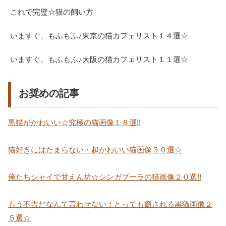
これで完璧☆猫の飼い方
いますぐ、もふもふ♪東京の猫カフェリスト１４選☆
いますぐ、もふもふ♪大阪の猫カフェリスト１１選☆
お奨めの記事
黒猫がかわいい☆究極の猫画像１８選!!
猫好きにはたまらない・超かわいい猫画像３０選☆
俺たちシャイで甘えん坊☆シンガプーラの猫画像２０選!!
もう不吉だなんて言わせない！とっても癒される黒猫画像２
５選☆