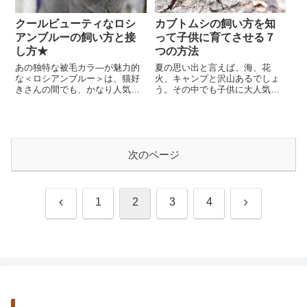
クールビューティなロシ
カブトムシの飼い方を知
アンブルーの飼い方と接
って子供に育てさせる７
し方★
つの方法
あの独特な被毛カラ―が魅力的
夏の思い出と言えば、海、花
な＜ロシアンブルー＞は、猫好
火、キャンプと沢山あるでしょ
きさんの間でも、かなり人気の
う。その中でも子供に大人気な
高い猫ちゃんですよね。私の周
遊びがカブトムシ採集かもしれ
囲にいる男性達にも、とても人
ません。カブトムシは夏の終わ
気がある猫種です。あ...
りにはだいたい死んでし...
次のページ
前
次
1
2
3
4
へ
へ