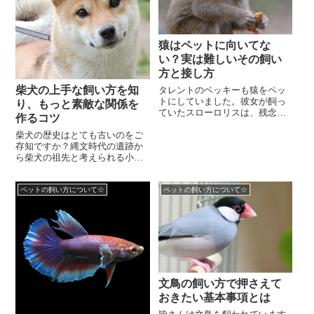
猿はペットに向いてな
い？実は難しいその飼い
方と接し方
柴犬の上手な飼い方を知
タレントのベッキーも猿をペッ
トにしていました。彼女が飼っ
り、もっと素敵な関係を
ていたスローロリスは、残念な
作るコツ
がら絶滅危惧種に認定され、今
柴犬の歴史はとても古いのをご
では飼う事が禁止されていま
存知ですか？縄文時代の遺跡か
す。しかし良く似た小さ...
ら柴犬の祖先と考えられる小型
の犬の骨が見つかっています。
鷹狩りやウサギ狩りなどの狩猟
ペットの飼い方について☆
ペットの飼い方について☆
犬として、昔から柴犬...
文鳥の飼い方で押さえて
おきたい基本事項とは