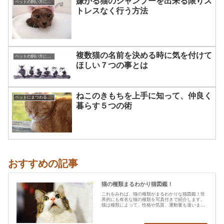
嫌がる猫のシャンプーを出来る限りス
ペットの飼い方について☆
トレスなく行う方法
複数猫の名前を決める時に気を付けて
ペットの飼い方について☆
ほしい７つの事とは
ねこのきもちを上手に知って、仲良く
ペットにまつわる知識
暮らす５つの術
おすすめの記事
猫の種類まるわかり猫図鑑！
これをみれば、猫の種類がまるわかりな猫図鑑！世
界的にも有名な猫の種類を写真付きで紹介します。
猫は種類によって、性格や気質、運動量も違います
から、あなたの愛猫の特…