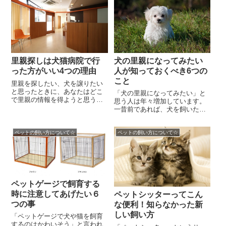
犬の里親になってみたい
里親探しは犬猫病院で行
人が知っておくべき6つの
った方がいい4つの理由
こと
里親を探したい、犬を譲りたい
と思ったときに、あなたはどこ
「犬の里親になってみたい」と
で里親の情報を得ようと思うで
思う人は年々増加しています。
しょうか。里親を探す媒体とし
一昔前であれば、犬を飼いたい
ては、インターネット上の掲示
のならペットショップから子犬
板や地域の広報誌、ペ...
を飼ってくるのが一般的でした
ペットの飼い方について☆
ペットの飼い方について☆
が、ペットショップの...
ペットゲージで飼育する
時に注意してあげたい６
ペットシッターってこん
つの事
な便利！知らなかった新
しい飼い方
「ペットゲージで犬や猫を飼育
するのはかわいそう」と言われ