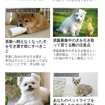
小さな身体といつもウルウルし
はないでしょうか。かわいい子
た瞳と・・・プルプルと小刻み
犬ちゃんを全員自分で育てたい
に震える儚げな雰囲気...
ペットの飼い方について☆
ペットにまつわる知識
と思うのは犬好きであ...
里親募集中の犬を引き取
里親へ飼えなくなった犬
って育てる際の注意点
を引き渡す前にすべきこ
と
里親募集中の犬を引き取るとい
う選択肢は、ペットを飼うとい
里親に自分の犬を引き渡す…。
う行為の中でも一般化しつつあ
本当はそんなことはあってはな
りますね。ペットショップで子
らないことです。犬を飼いはじ
犬を買ってくるよりもお金がか
めたら、その犬が亡くなるまで
かりませんし、引き取...
責任を持って世話をすること。
ペットにまつわる知識
ペットにまつわる知識
それは当たり前のこと...
あなたのペットライフを