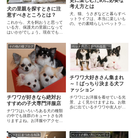
更に楽しむために必要な
考え方とは
犬の里親を探すときに注
犬、猫、うさぎなどと暮らすペ
意すべきところとは？
ットライフは、本当に楽しいも
これから、犬を飼おうと思って
の。その素晴らしいペットライ
いる方、保護犬の里親になって
フを、もっと充実させ、豊かな
はいかがでしょう。現在でも、
ものにしたいと思うのは、ペッ
保健所で殺処分されている犬
トと共に暮らす人なら...
は、何万頭にも及ぶと言われて
その他の猫ブログ
ペット用品にまつわる豆知識☆
います。引っ越すからと...
チワワ大好きさん集まれ
～！ばっちり決まる犬フ
ァッション
チワワが好きなら絶対お
チワワにお洋服を着せている光
景、よく見かけますよね。お散
すすめの子犬専門洋服店
歩に出ているチワワや友人が
チワワはいろいろある犬の種類
SNSに投稿しているチワワの写
の中でも抜群のキュートさを誇
真をじっくり見てみると、お洋
りますよね。お洋服やアクセサ
服を着せられている確...
リーなども難なく着こなす、犬
の世界のファッションアイコン
ペットにまつわる知識
ペットの飼い方について☆
でもあります。これだ...