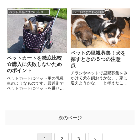
とんど人はペットショップやブ
っぽを振って自分をアピールし
リーダーに行って探すことが多
ています。ここに居るのは、も
いでしょうが、犬の里...
ペット用品にまつわる豆知識☆
ペットにまつわる知識
との飼い主に捨てられ...
ペットの里親募集！犬を
ペットカートを徹底比較
探すときの５つの注意
☆購入に失敗しないため
点
のポイント
チラシやネットで里親募集をみ
かけて犬を飼おうかな、、家に
ペットカートはペット用の乳母
迎えようかな、、と考えたこと
車のようなものです。最近街で
はありませんか。可愛い子犬の
ペットカートにペットを乗せて
写真だったり、可哀想な生い立
いる人が多くなってきました。
ちの子だったりすると...
普通にペットに紐をつけて歩か
せるのとは違った便利...
次のページ
次
1
2
3