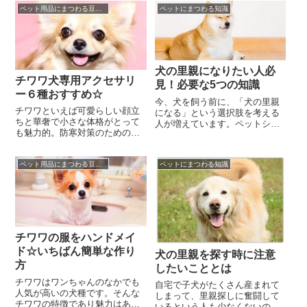
育ってしまった……とお...
ペット用品にまつわる豆知識☆
ペットにまつわる知識
なってしまうのは、無...
犬の里親になりたい人必
チワワ犬専用アクセサリ
見！必要な5つの知識
ー６種おすすめ☆
今、犬を飼う前に、「犬の里親
チワワといえば可愛らしい顔立
になる」という選択肢を考える
ちと華奢で小さな体格がとって
人が増えています。ペットショ
も魅力的。防寒対策のためのお
ップでも犬を飼うことはできま
洋服も上手に着こなしてくれる
すが、何らかの事情で保健所や
おしゃれな存在でもあります。
保護センターで飼われ...
ペット用品にまつわる豆知識☆
ペットにまつわる知識
確かに、上着やスカー...
チワワの服をハンドメイ
ド☆いちばん簡単な作り
犬の里親を探す時に注意
方
したいこととは
チワワはワンちゃんのなかでも
自宅で子犬がたくさん産まれて
人気が高いの犬種です。そんな
しまって、里親探しに奮闘して
チワワの特徴であり魅力はあの
いるという人も少なくないので