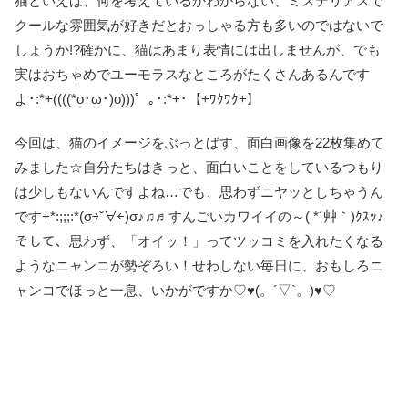
猫といえば、何を考えているかわからない、ミステリアスで
クールな雰囲気が好きだとおっしゃる方も多いのではないで
しょうか!?確かに、猫はあまり表情には出しませんが、でも
実はおちゃめでユーモラスなところがたくさんあるんです
よ･:*+((((*o･ω･)o)))゜｡･:*+･【+ﾜｸﾜｸ+】
今回は、猫のイメージをぶっとばす、面白画像を22枚集めて
みました☆自分たちはきっと、面白いことをしているつもり
は少しもないんですよね…でも、思わずニヤッとしちゃうん
です+*:;;;:*(σ￫ˇ∀￩)σ♪♫♬すんごいカワイイの～( *´艸｀)ｸｽｯ♪
そして、思わず、「オイッ！」ってツッコミを入れたくなる
ようなニャンコが勢ぞろい！せわしない毎日に、おもしろニ
ャンコでほっと一息、いかがですか♡♥(。´▽`。)♥♡