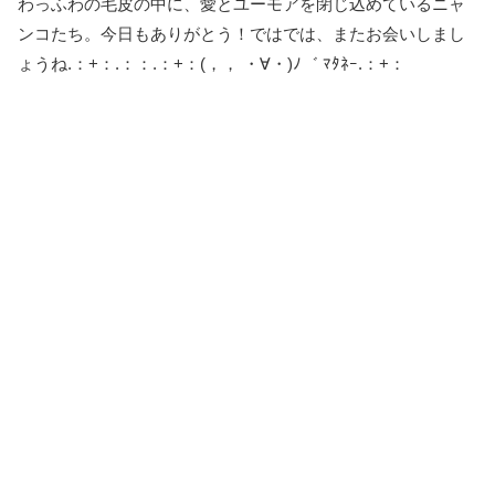
わっふわの毛皮の中に、愛とユーモアを閉じ込めているニャ
ンコたち。今日もありがとう！ではでは、またお会いしまし
ょうね.：+：.：：.：+：(，， ・∀・)ﾉ゛ ﾏﾀﾈｰ.：+：