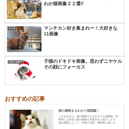
わか猫画像２２選!!
マンチカン好き集まれー！大好きな
猫画像
11画像
子猫のドキドキ画像。思わずニヤケル
可愛い猫画像
その顔にフォーカス
おすすめの記事
猫の種類まるわかり猫図鑑！
これをみれば、猫の種類がまるわかりな猫図鑑！世
界的にも有名な猫の種類を写真付きで紹介します。
猫は種類によって、性格や気質、運動量も違います
から、あなたの愛猫の特…