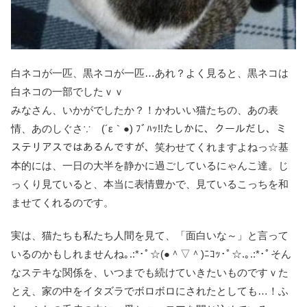
白ネコが一匹、黒ネコが一匹…あれ？よく見ると、黒ネコは
白ネコの一部でしたｖｖ
みなさん、いかがでしたか？！かわいい猫たちの、あの表
情、あのしぐさ∵ゞ(´ε｀●) ﾌﾞﾊｯ!!たしかに、クールだし、ミ
ステリアスではあるんですが、笑わせてくれますよねっ☆基
本的には、一日の大半を静かに過ごしているにゃんこ達。じ
っくり見ていると、本当に表情豊かで、見ているこっちを和
ませてくれるのです。
実は、猫たちも私たち人間を見て、「面白いな～」と言って
いるのかもしれませんね｡.:*･ﾟ☆(●＾▽＾)ﾆｺｯ･ﾟ☆.｡.:*･ﾟそん
なステキな関係を、いつまでも続けていきたいものですｖた
とえ、家の中をイタズラでボロボロにされたとしても…！ふ