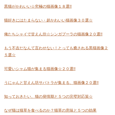
黒猫がかわいい☆究極の猫画像１８選!!
猫好きにはたまらない・超かわいい猫画像３０選☆
俺たちシャイで甘えん坊☆シンガプーラの猫画像２０選!!
もう不吉だなんて言わせない！とっても癒される黒猫画像２
５選☆
可愛いシャム猫が集まる猫画像☆２０選!!
うにゃんと甘えん坊サバトラが集まる、猫画像２０選!!
知っておきたい、猫の発情期と５つの完璧対応策☆
なぜ猫は猫草を食べるのか？猫草の意味と５つの効果