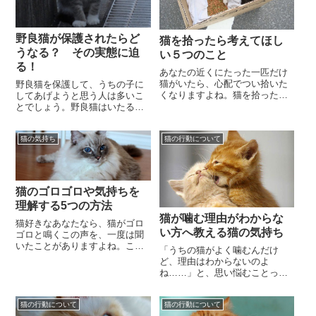
野良猫が保護されたらど
猫を拾ったら考えてほし
うなる？ その実態に迫
い５つのこと
る！
あなたの近くにたった一匹だけ
猫がいたら、心配でつい拾いた
野良猫を保護して、うちの子に
くなりますよね。猫を拾ったの
してあげようと思う人は多いこ
なら、次にその猫をどうしてあ
とでしょう。野良猫はいたると
げるのが一番いいか考えますよ
ころにたくさんいます。公園
ね。拾った猫の様子や...
や、道端で野良猫をよく見かけ
猫の気持ち
猫の行動について
ますよね。野良猫が、あ...
猫のゴロゴロや気持ちを
理解する5つの方法
猫が噛む理由がわからな
猫好きなあなたなら、猫がゴロ
い方へ教える猫の気持ち
ゴロと鳴くこの声を、一度は聞
いたことがありますよね。この
「うちの猫がよく噛むんだけ
猫のゴロゴロという鳴き声は、
ど、理由はわからないのよ
喉を鳴らして出している声なん
ね……」と、思い悩むことって
です。猫と仲良く触れ...
ありますよね。私も猫の気持ち
を理解できるまでは、そう思う
猫の行動について
猫の行動について
ことがたくさんありました。...