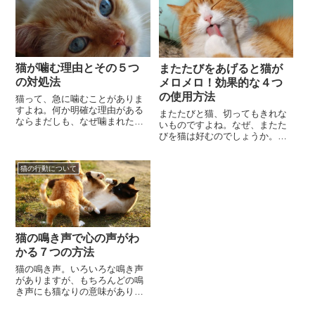
猫が噛む理由とその５つ
またたびをあげると猫が
の対処法
メロメロ！効果的な４つ
の使用方法
猫って、急に噛むことがありま
すよね。何か明確な理由がある
またたびと猫、切ってもきれな
ならまだしも、なぜ噛まれたか
いものですよね。なぜ、またた
わからない場合は、噛まれた側
びを猫は好むのでしょうか。そ
は茫然とするしかありません。
れは、またたびに含まれるマタ
猫を飼っている人なら...
タビラクトンとアクチニジンと
猫の行動について
いう成分が猫の中枢神...
猫の鳴き声で心の声がわ
かる７つの方法
猫の鳴き声。いろいろな鳴き声
がありますが、もちろんどの鳴
き声にも猫なりの意味がありま
す。人間が言葉を交わし、意志
を伝え合うように、猫もまたい