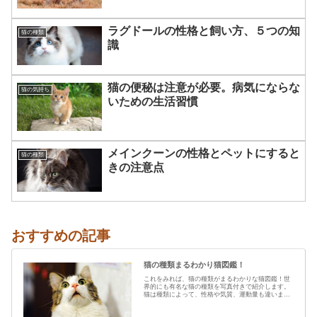
ラグドールの性格と飼い方、５つの知
猫の種類
識
猫の便秘は注意が必要。病気にならな
猫の気持ち
いための生活習慣
メインクーンの性格とペットにすると
猫の種類
きの注意点
おすすめの記事
猫の種類まるわかり猫図鑑！
これをみれば、猫の種類がまるわかりな猫図鑑！世
界的にも有名な猫の種類を写真付きで紹介します。
猫は種類によって、性格や気質、運動量も違います
から、あなたの愛猫の特…