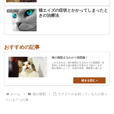
猫エイズの症状とかかってしまったと
猫の飼い方
きの治療法
おすすめの記事
猫の種類まるわかり猫図鑑！
これをみれば、猫の種類がまるわかりな猫図鑑！世
界的にも有名な猫の種類を写真付きで紹介します。
猫は種類によって、性格や気質、運動量も違います
から、あなたの愛猫の特…
ホーム
猫の種類
ラグドールを飼っている人が困っ
ている７つの事