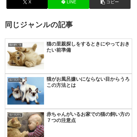
X
LINE
コピー
同じジャンルの記事
猫の里親探しをするときにやっておき
猫の飼い方
たい前準備
猫がお風呂嫌いにならない目からうろ
猫の気持ち
この方法とは
赤ちゃんがいるお家での猫の飼い方の
猫の気持ち
７つの注意点