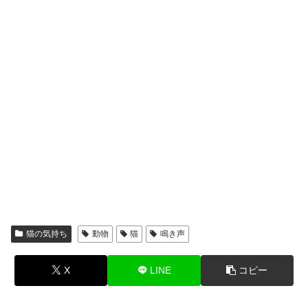
猫の気持ち
動物
猫
鳴き声
X
LINE
コピー