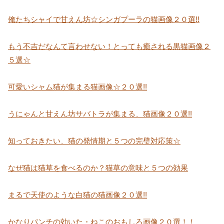
俺たちシャイで甘えん坊☆シンガプーラの猫画像２０選!!
もう不吉だなんて言わせない！とっても癒される黒猫画像２
５選☆
可愛いシャム猫が集まる猫画像☆２０選!!
うにゃんと甘えん坊サバトラが集まる、猫画像２０選!!
知っておきたい、猫の発情期と５つの完璧対応策☆
なぜ猫は猫草を食べるのか？猫草の意味と５つの効果
まるで天使のような白猫の猫画像２０選!!
かなりパンチの効いた・ねこのおもしろ画像２０選！！