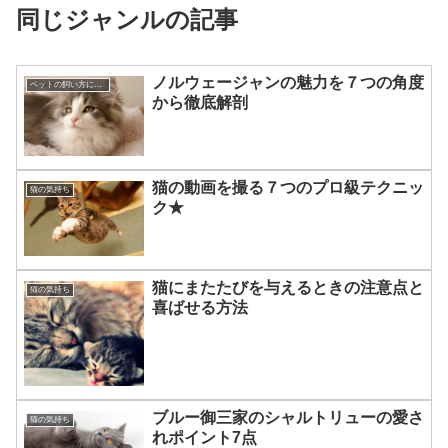
同じジャンルの記事
ノルウェージャンの魅力を７つの角度
ペットの飼い方について☆
から徹底解剖
猫の動画を撮る７つのプロ級テクニッ
猫の気持ち
ク★
猫にまたたびを与えるときの注意点と
猫の気持ち
喜ばせる方法
ブルー御三家のシャルトリューの愛さ
猫の気持ち
れポイント7点