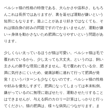
ペルシャ猫の性格の特徴である、大らかさや温和さ。もちろ
んこれは長所ではありますが、裏を返せば運動が嫌いという
短所にもなります。遊ぶことがあまり好きではなくても、そ
れは猫自身の好みの問題ですのでかまいませんが、運動が嫌
い＝身体を動かさないため肥満になりやすいという問題があ
ります。
少しくらい太っているほうが猫は可愛い。ペルシャ猫は毛で
覆われているから、少し太っても大丈夫。というのは、飼い
主さんの勝手な理屈に過ぎません。毛で覆われている分、肥
満に気付きにくいため、健康診断に連れて行って肥満が発
覚！というパターンも少なくないのです。ペルシャ猫の性格
や好みを優先しすぎて、肥満になってしまっては本末転倒。
嫌がっているのに無理に遊ばせたり、運動させたりすること
はできませんが、与える餌のカロリー計算はしっかりと行っ
てください。猫の肥満は、様々な病気につながります。ま