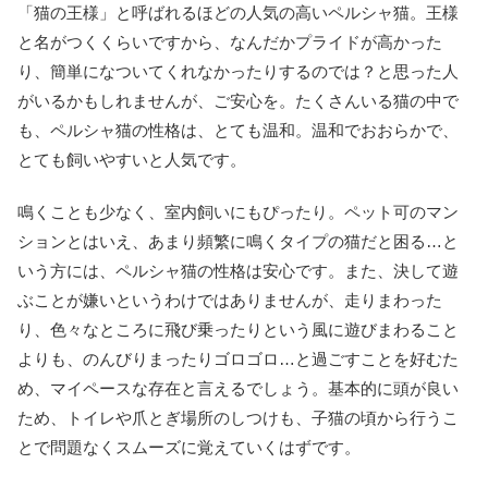
「猫の王様」と呼ばれるほどの人気の高いペルシャ猫。王様
と名がつくくらいですから、なんだかプライドが高かった
り、簡単になついてくれなかったりするのでは？と思った人
がいるかもしれませんが、ご安心を。たくさんいる猫の中で
も、ペルシャ猫の性格は、とても温和。温和でおおらかで、
とても飼いやすいと人気です。
鳴くことも少なく、室内飼いにもぴったり。ペット可のマン
ションとはいえ、あまり頻繁に鳴くタイプの猫だと困る…と
いう方には、ペルシャ猫の性格は安心です。また、決して遊
ぶことが嫌いというわけではありませんが、走りまわった
り、色々なところに飛び乗ったりという風に遊びまわること
よりも、のんびりまったりゴロゴロ…と過ごすことを好むた
め、マイペースな存在と言えるでしょう。基本的に頭が良い
ため、トイレや爪とぎ場所のしつけも、子猫の頃から行うこ
とで問題なくスムーズに覚えていくはずです。