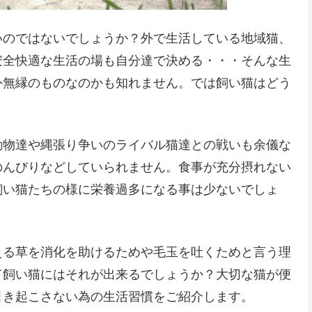
いのではないでしょうか？外で生活している地域猫、
安全快適な生活の場も自分達で決める・・・そんな生
外無縁のものなのかも知れません。では飼い猫はどう
動物達や縄張り争いのライバル猫達との戦いも余儀な
のんびりなどしていられません。食事が充分摂れない
飼い猫たちの様に栄養過多になる事は少ないでしょ
える草を消化を助けるためや毛玉を吐くためと言う理
て飼い猫にはそれが出来るでしょうか？大切な猫が便
引き起こさない為の生活習慣をご紹介します。