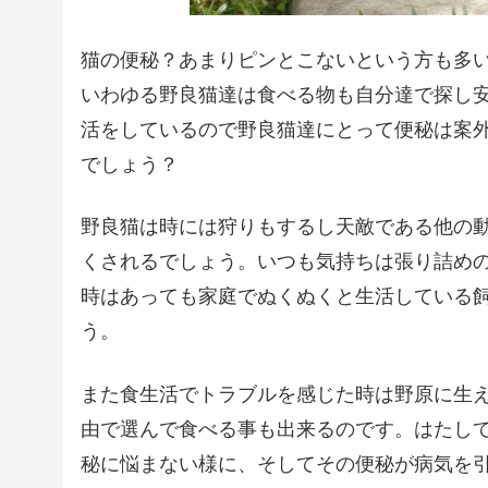
猫の便秘？あまりピンとこないという方も多
いわゆる野良猫達は食べる物も自分達で探し
活をしているので野良猫達にとって便秘は案
でしょう？
野良猫は時には狩りもするし天敵である他の
くされるでしょう。いつも気持ちは張り詰め
時はあっても家庭でぬくぬくと生活している
う。
また食生活でトラブルを感じた時は野原に生
由で選んで食べる事も出来るのです。はたし
秘に悩まない様に、そしてその便秘が病気を