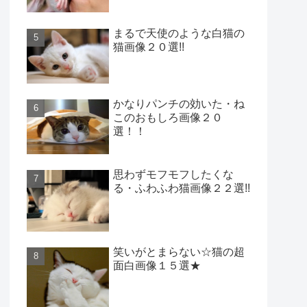
まるで天使のような白猫の
猫画像２０選!!
かなりパンチの効いた・ね
このおもしろ画像２０
選！！
思わずモフモフしたくな
る・ふわふわ猫画像２２選!!
笑いがとまらない☆猫の超
面白画像１５選★