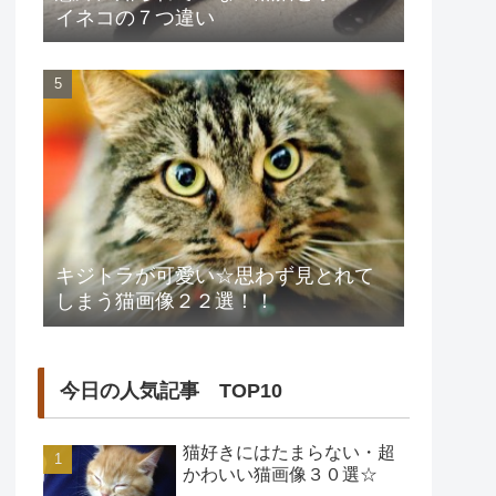
イネコの７つ違い
キジトラが可愛い☆思わず見とれて
しまう猫画像２２選！！
今日の人気記事 TOP10
猫好きにはたまらない・超
かわいい猫画像３０選☆