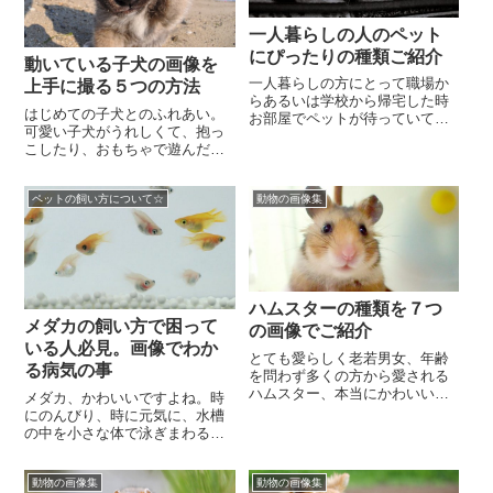
一人暮らしの人のペット
にぴったりの種類ご紹介
動いている子犬の画像を
一人暮らしの方にとって職場か
上手に撮る５つの方法
らあるいは学校から帰宅した時
はじめての子犬とのふれあい。
お部屋でペットが待っていてく
可愛い子犬がうれしくて、抱っ
れる事程嬉しいことはないです
こしたり、おもちゃで遊んだり
よね。しかしなかなか一人暮ら
と、いろいろとスキンシップし
しの方にとってペット...
たいものですね。そうそうまず
ペットの飼い方について☆
動物の画像集
は可愛い姿を写真に撮...
ハムスターの種類を７つ
メダカの飼い方で困って
の画像でご紹介
いる人必見。画像でわか
とても愛らしく老若男女、年齢
る病気の事
を問わず多くの方から愛される
ハムスター、本当にかわいいで
メダカ、かわいいですよね。時
すよね。種類によって様々な特
にのんびり、時に元気に、水槽
徴があり飼う際には事前に把握
の中を小さな体で泳ぎまわる姿
することは大切です。...
は、見るものにも癒しを与えて
くれます。そんなメダカは、魚
動物の画像集
動物の画像集
の中では丈夫な部類の...