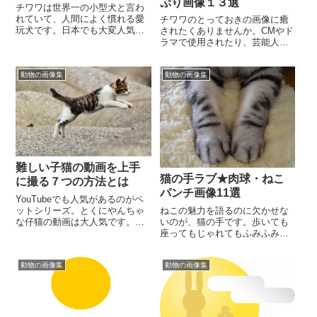
ぷり画像１３選
チワワは世界一の小型犬と言わ
れていて、人間によく慣れる愛
チワワのとっておきの画像に癒
玩犬です。日本でも大変人気の
されたくありませんか。CMやド
ある犬種です。体重は500g～3㎏
ラマで使用されたり、芸能人が
くらいで、体高は15㎝～23㎝が
飼っていたりして一躍有名にな
標準サイズ...
りました。室内犬として人気の
動物の画像集
動物の画像集
犬種だけあり、体調...
難しい子猫の動画を上手
猫の手ラブ★肉球・ねこ
に撮る７つの方法とは
パンチ画像11選
YouTubeでも人気があるのがペ
ねこの魅力を語るのに欠かせな
ットシリーズ。とくにやんちゃ
いのが、猫の手です。歩いても
な仔猫の動画は大人気です。う
座ってもじゃれてもふみふみし
ちの仔猫の可愛さもぜひお披露
てもパンチしても、何をしても
目したい！と張り切って動画を
かわいい猫の手！猫の手につい
撮る飼い主も多...
動物の画像集
動物の画像集
ているかわいい肉球は...