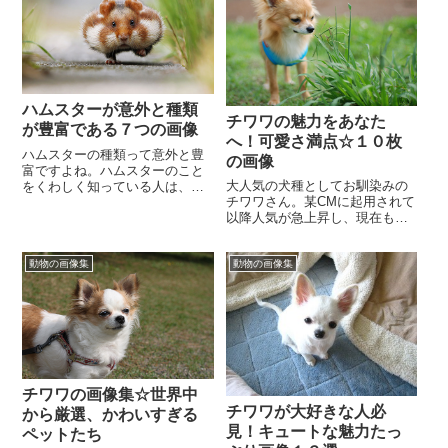
ハムスターが意外と種類
チワワの魅力をあなた
が豊富である７つの画像
へ！可愛さ満点☆１０枚
ハムスターの種類って意外と豊
の画像
富ですよね。ハムスターのこと
大人気の犬種としてお馴染みの
をくわしく知っている人は、い
チワワさん。某CMに起用されて
ろいろなハムスターの名前をズ
以降人気が急上昇し、現在も
ラズラとあげることができるか
尚、犬種の人気ランキングの上
もしれませんが、あま...
位にランクインしつづけていま
動物の画像集
動物の画像集
す。愛らしいお姿を見...
チワワの画像集☆世界中
チワワが大好きな人必
から厳選、かわいすぎる
見！キュートな魅力たっ
ペットたち