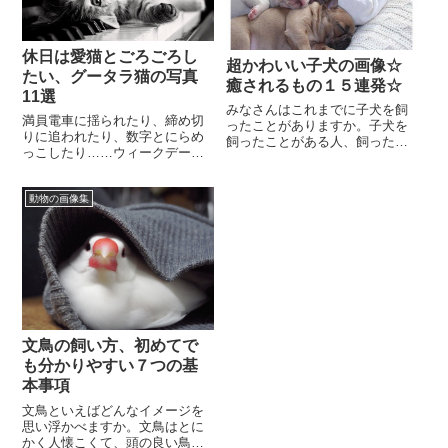
休日は愛猫とごろごろし
超かわいい子犬の画像☆
たい、グータラ猫の写真
癒されるもの１５連発☆
11選
みなさんはこれまでに子犬を飼
満員電車に揺られたり、締め切
ったことがありますか。子犬を
りに追われたり、数字とにらめ
飼ったことがある人、飼ったこ
っこしたり……ウィークデーは
とがない人、いずれの人であっ
何かと大変ことばかり。そんな
ても、子犬というのは私たちに
日々をがんばって乗り切った
とって、本当に可愛く...
動物の画像集
ら、休日は仕事のことな...
文鳥の飼い方、初めてで
も分かりやすい７つの基
本事項
文鳥といえばどんなイメージを
思い浮かべますか。文鳥はとに
かく人懐こくて、頭の良い鳥で