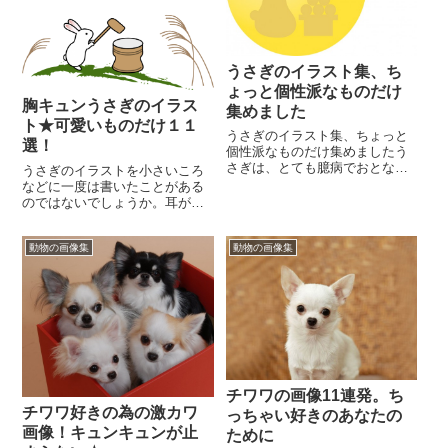
うさぎのイラスト集、ち
ょっと個性派なものだけ
胸キュンうさぎのイラス
集めました
ト★可愛いものだけ１１
うさぎのイラスト集、ちょっと
選！
個性派なものだけ集めましたう
さぎは、とても臆病でおとなし
うさぎのイラストを小さいころ
い性格の動物です。しかし見か
などに一度は書いたことがある
けによらず怒りっぽい一面も持
のではないでしょうか。耳が長
っています。とはいっ...
くて特徴を捉えやすく非常に簡
単です。そんな愛くるしいうさ
動物の画像集
動物の画像集
ぎを描くイラスタレー...
チワワの画像11連発。ち
チワワ好きの為の激カワ
っちゃい好きのあなたの
画像！キュンキュンが止
ために