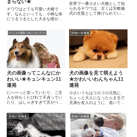
まらない★
世界で一番小さい犬種として知
られるチワワは、古くは宗教儀
チワワはとても可愛い犬種で
式の生贄として捧げられていた
す。なんといっても、小柄な体
こともあり、かわいらしい外見
にうるうるとした大きな瞳が最
の割りに壮絶な歴史を持つ犬で
大の特徴です。この愛らしい容
す。頭が良くて、飼い...
姿に胸がキュンキュンしてしま
ペットの飼い方について☆
動物の画像集
う人は、きっとたくさん...
犬の画像ってこんなにか
犬の画像を見て萌えよう
わいい★キュンキュン11
★かわいいわんちゃん11
連発
連発
にへーっと笑っていたり、ご主
小さいうちはコロコロ元気に、
人を待ちくたびれて不貞ってい
ちょっと大人になったらまるで
たり、はしゃぎすぎて舌がベロ
兄弟か友人のように、老いては
ンと出ていたり、可愛らしい表
全てを受け入れてくれるかのよ
情はたくさんありすぎて、犬好
うに、犬はどんな時代にあって
動物の画像集
動物の画像集
きは犬をどれだけ見て...
もかわいい魅力を持っ...