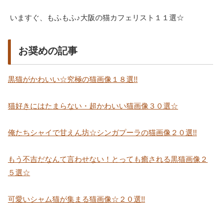
いますぐ、もふもふ♪大阪の猫カフェリスト１１選☆
お奨めの記事
黒猫がかわいい☆究極の猫画像１８選!!
猫好きにはたまらない・超かわいい猫画像３０選☆
俺たちシャイで甘えん坊☆シンガプーラの猫画像２０選!!
もう不吉だなんて言わせない！とっても癒される黒猫画像２
５選☆
可愛いシャム猫が集まる猫画像☆２０選!!