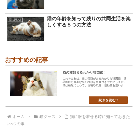
猫の年齢を知って残りの共同生活を楽
猫の飼い方
しくする５つの方法
おすすめの記事
猫の種類まるわかり猫図鑑！
これをみれば、猫の種類がまるわかりな猫図鑑！世
界的にも有名な猫の種類を写真付きで紹介します。
猫は種類によって、性格や気質、運動量も違います
から、あなたの愛猫の特…
ホーム
猫グッズ
猫に服を着せる時に知っておきた
い5つの事