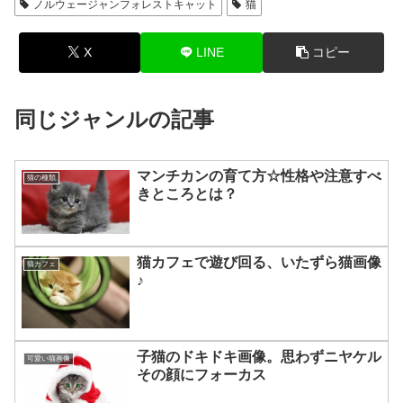
ノルウェージャンフォレストキャット
猫
X
LINE
コピー
同じジャンルの記事
マンチカンの育て方☆性格や注意すべ
猫の種類
きところとは？
猫カフェで遊び回る、いたずら猫画像
猫カフェ
♪
子猫のドキドキ画像。思わずニヤケル
可愛い猫画像
その顔にフォーカス