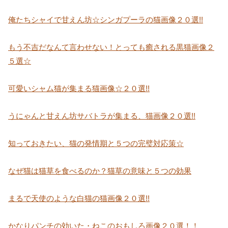
俺たちシャイで甘えん坊☆シンガプーラの猫画像２０選!!
もう不吉だなんて言わせない！とっても癒される黒猫画像２
５選☆
可愛いシャム猫が集まる猫画像☆２０選!!
うにゃんと甘えん坊サバトラが集まる、猫画像２０選!!
知っておきたい、猫の発情期と５つの完璧対応策☆
なぜ猫は猫草を食べるのか？猫草の意味と５つの効果
まるで天使のような白猫の猫画像２０選!!
かなりパンチの効いた・ねこのおもしろ画像２０選！！