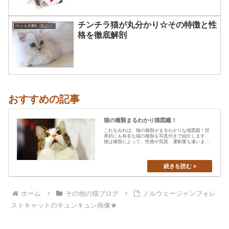
チンチラ猫が丸分かり☆その特徴と性
ペットの飼い方について☆
格を徹底解剖
おすすめの記事
猫の種類まるわかり猫図鑑！
これをみれば、猫の種類がまるわかりな猫図鑑！世
界的にも有名な猫の種類を写真付きで紹介します。
猫は種類によって、性格や気質、運動量も違います
から、あなたの愛猫の特…
ホーム
その他の猫ブログ
ノルウェージャンフォレ
ストキャットのキュンキュン画像★