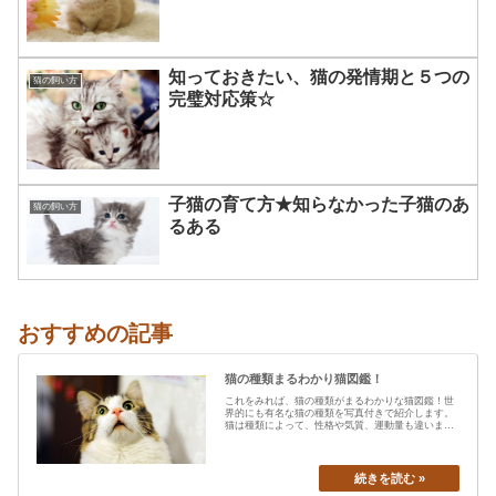
知っておきたい、猫の発情期と５つの
猫の飼い方
完璧対応策☆
子猫の育て方★知らなかった子猫のあ
猫の飼い方
るある
おすすめの記事
猫の種類まるわかり猫図鑑！
これをみれば、猫の種類がまるわかりな猫図鑑！世
界的にも有名な猫の種類を写真付きで紹介します。
猫は種類によって、性格や気質、運動量も違います
から、あなたの愛猫の特…