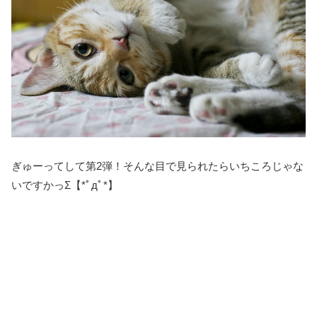
ぎゅーってして第2弾！そんな目で見られたらいちころじゃな
いですかっΣ【*ﾟдﾟ*】