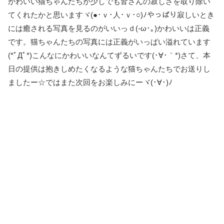
かわいい猫ちゃんたちが少しでも皆さんの寂しさを取り除い
てくれたかと思いますヾ(●･ｖ･人･ｖ･○)ﾉやっぱり寂しいとき
には癒される写真を見るのがいいっｄ(-ω･｡)かわいいは正義
です。猫ちゃんたちの写真には正義がいっぱい溢れています
(*ﾟДﾟ*)こんなにかわいいなんてずるいです(･∀･｀*)さて、本
日の提供は抱きしめたくなるような猫ちゃんたちでお送りし
ましたー☆ではまた次回をお楽しみにーヾ(･∀･)ﾉ