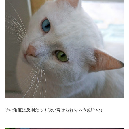
その角度は反則だっ！吸い寄せられちゃう(◎´･v･)