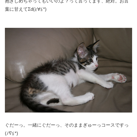
抱きしめちゃってもいいのよ？って言ってます、絶対。お言
葉に甘えてΣd(≧∀≦*)
ぐだーっ。一緒にぐだーっ、そのままぎゅーっコースですっ
(ﾉ∇≦*)