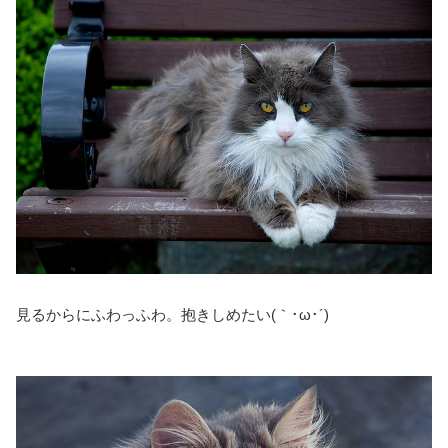
見るからにふわっふわ。抱きしめたい(｀･ω･´)