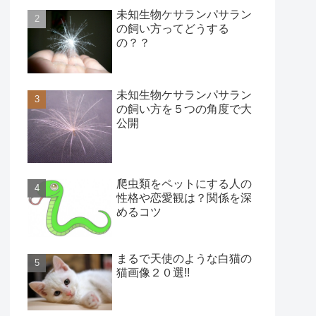
未知生物ケサランパサラン
の飼い方ってどうする
の？？
未知生物ケサランパサラン
の飼い方を５つの角度で大
公開
爬虫類をペットにする人の
性格や恋愛観は？関係を深
めるコツ
まるで天使のような白猫の
猫画像２０選!!