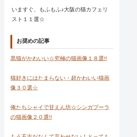
いますぐ、もふもふ♪大阪の猫カフェリ
スト１１選☆
お奨めの記事
黒猫がかわいい☆究極の猫画像１８選!!
猫好きにはたまらない・超かわいい猫画
像３０選☆
俺たちシャイで甘えん坊☆シンガプーラ
の猫画像２０選!!
もう不吉だなんて言わせない！とっても