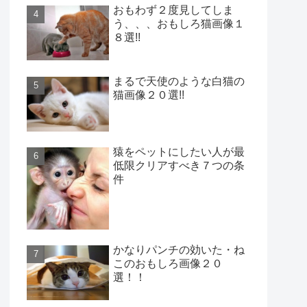
おもわず２度見してしま
う、、、おもしろ猫画像１
８選!!
まるで天使のような白猫の
猫画像２０選!!
猿をペットにしたい人が最
低限クリアすべき７つの条
件
かなりパンチの効いた・ね
このおもしろ画像２０
選！！