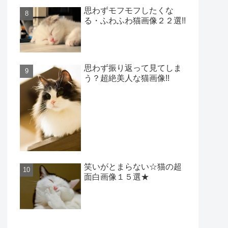
思わずモフモフしたくな
る・ふわふわ猫画像２２選!!
思わず振り返って見てしま
う？超絶美人な猫画像!!
笑いがとまらない☆猫の超
面白画像１５選★