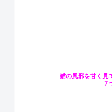
猫の風邪を甘く見
７