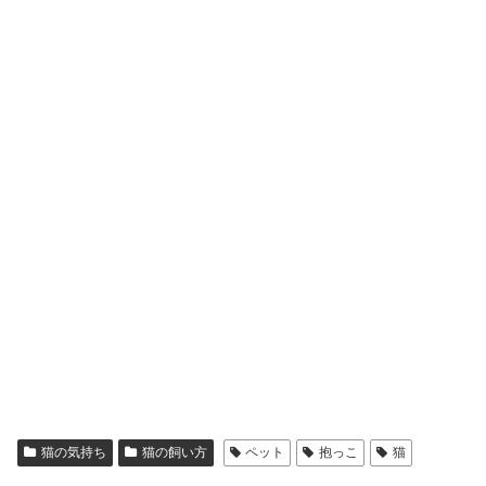
猫の気持ち
猫の飼い方
ペット
抱っこ
猫