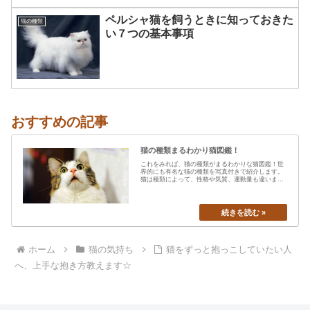
ペルシャ猫を飼うときに知っておきた
猫の種類
い７つの基本事項
おすすめの記事
猫の種類まるわかり猫図鑑！
これをみれば、猫の種類がまるわかりな猫図鑑！世
界的にも有名な猫の種類を写真付きで紹介します。
猫は種類によって、性格や気質、運動量も違います
から、あなたの愛猫の特…
ホーム
猫の気持ち
猫をずっと抱っこしていたい人
へ、上手な抱き方教えます☆