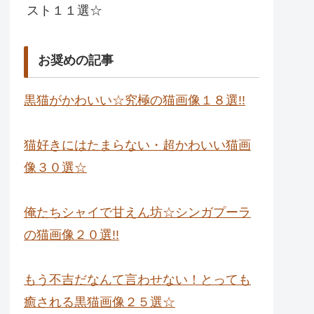
スト１１選☆
お奨めの記事
黒猫がかわいい☆究極の猫画像１８選!!
猫好きにはたまらない・超かわいい猫画
像３０選☆
俺たちシャイで甘えん坊☆シンガプーラ
の猫画像２０選!!
もう不吉だなんて言わせない！とっても
癒される黒猫画像２５選☆