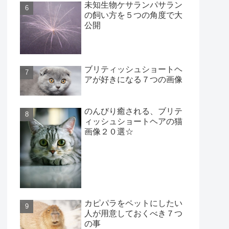
未知生物ケサランパサラン
の飼い方を５つの角度で大
公開
ブリティッシュショートヘ
アが好きになる７つの画像
のんびり癒される、ブリテ
ィッシュショートヘアの猫
画像２０選☆
カピパラをペットにしたい
人が用意しておくべき７つ
の事