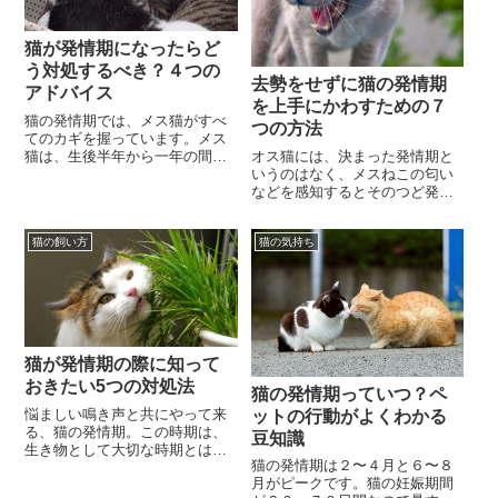
猫が発情期になったらど
う対処するべき？４つの
去勢をせずに猫の発情期
アドバイス
を上手にかわすための７
猫の発情期では、メス猫がすべ
つの方法
てのカギを握っています。メス
猫は、生後半年から一年の間に
オス猫には、決まった発情期と
大人としてのからだの仕組みが
いうのはなく、メスねこの匂い
完成し、初めての発情期をこの
などを感知するとそのつど発情
期間に迎えることにな...
するようにできています。発情
モードのオスねこは、攻撃性が
猫の飼い方
猫の気持ち
増したりお部屋にマー...
猫が発情期の際に知って
おきたい5つの対処法
猫の発情期っていつ？ペ
悩ましい鳴き声と共にやって来
ットの行動がよくわかる
る、猫の発情期。この時期は、
豆知識
生き物として大切な時期とは言
猫の発情期は２〜４月と６〜８
え、落ち着きが無くなったり、
月がピークです。猫の妊娠期間
鳴き声が近所迷惑にならないか