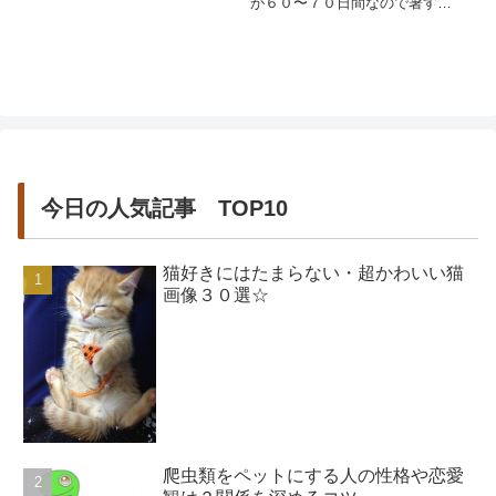
が６０〜７０日間なので暑すぎ
と心配になってしまい...
ず寒すぎない子供が成長しやす
い時期を目指して恋をするので
す。猫の恋愛は割と「...
今日の人気記事 TOP10
猫好きにはたまらない・超かわいい猫
画像３０選☆
爬虫類をペットにする人の性格や恋愛