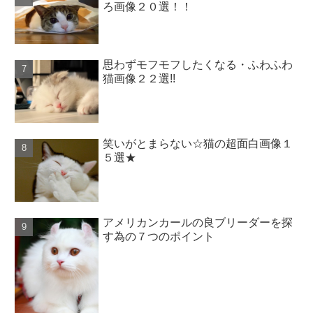
ろ画像２０選！！
思わずモフモフしたくなる・ふわふわ
猫画像２２選!!
笑いがとまらない☆猫の超面白画像１
５選★
アメリカンカールの良ブリーダーを探
す為の７つのポイント