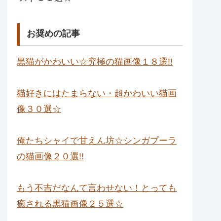
お奨めの記事
黒猫がかわいい☆究極の猫画像１８選!!
猫好きにはたまらない・超かわいい猫画
像３０選☆
俺たちシャイで甘えん坊☆シンガプーラ
の猫画像２０選!!
もう不吉だなんて言わせない！とっても
癒される黒猫画像２５選☆