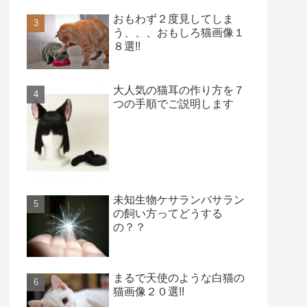
おもわず２度見してしま
う、、、おもしろ猫画像１
８選!!
大人気の猫耳の作り方を７
つの手順でご説明します
未知生物ケサランパサラン
の飼い方ってどうする
の？？
まるで天使のような白猫の
猫画像２０選!!