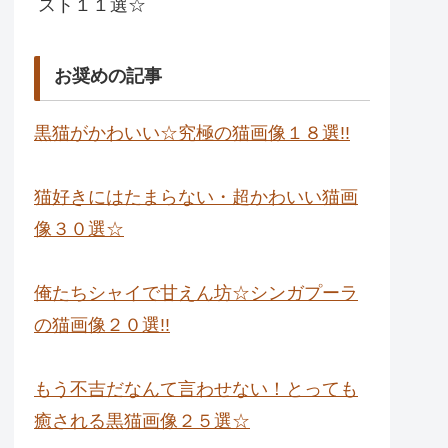
スト１１選☆
お奨めの記事
黒猫がかわいい☆究極の猫画像１８選!!
猫好きにはたまらない・超かわいい猫画
像３０選☆
俺たちシャイで甘えん坊☆シンガプーラ
の猫画像２０選!!
もう不吉だなんて言わせない！とっても
癒される黒猫画像２５選☆