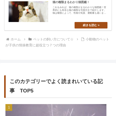
猫の種類まるわかり猫図鑑！
これをみれば、猫の種類がまるわかりな猫図鑑！世
界的にも有名な猫の種類を写真付きで紹介します。
猫は種類によって、性格や気質、運動量も違います
から、あなたの愛猫の特…
ホーム
ペットの飼い方について☆
小動物のペット
が子供の情操教育に超役立つ７つの理由
このカテゴリーでよく読まれいている記
事 TOP5