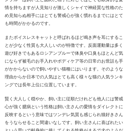
情を持ちますが人見知りが激しくシャイで神経質な性格のた
め見知らぬ相手にはとても警戒心が強く慣れるまでにはとて
も時間がかかるのです。
またボイスレスキャットと呼ばれるほど鳴き声を耳にするこ
とが少なく性質も大人しいのが特徴です。反面運動量は多く
遊び好きでもあるロシアンブルーで体臭や口臭もほとんど気
にならず被毛のお手入れやボディケア等の日常のお世話も手
がかからないので飼いやすい猫種にはいります。そのような
理由からか日本での人気はとても高く様々な猫の人気ランキ
ングでは長年上位に位置しています。
賢く大人しく穏やか、飼い主に従順だけれども他人には警戒
心が強く臆病という性格は飼い主さんの愛情をダイレクトに
反映するという意味ではツンデレ気質も感じられ猫好きさん
をうならせること間違いなしです。飼い主さんに喜ばれたい
という思いで献身的に接してくれる性格がまるで犬のようだ