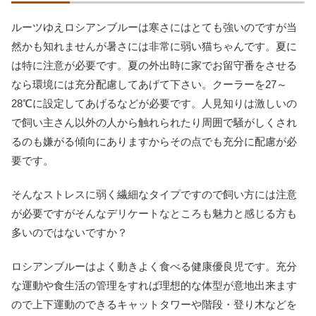
ルーツゆえロシアンブルーは寒さにはとても強いのですが当
然かも知れませんが暑さには非常に弱い猫ちゃんです。夏に
は特に注意が必要です。夏の外出時に家でお留守番をさせる
なら環境には充分配慮してあげて下さい。クーラーを27～
28℃に設定してあげるなどが必要です。人見知りは激しいの
で飼い主さん以外の人から触れられたり周囲で騒がしくされ
るのも嫌がる傾向にありますからその点でも充分に配慮が必
要です。
そんなストレスに弱く繊細なタイプですので飼い方には注意
が必要ですがそんなデリケートなところも魅力と感じる方も
多いのではないですか？
ロシアンブルーはよく動きよく食べる健康優良児です。充分
な運動や食生活の管理をすれば理想的な体型が意地出来ます
ので上下運動のできるキャットタワーや階段・登り木などを