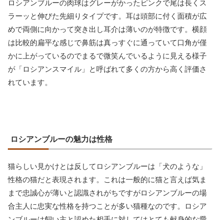
ロシアンブルーの肉球はグレーがかったピンクで尾は長くス
ラーッと伸びた先細りタイプです。耳は頭部に付く面積が広
めで両側に向かって突き出し耳介は薄いのが特徴です。横顔
は比較的扁平な感じで鼻筋は真っすぐに通っていて口角が僅
かに上がっているのでまるで微笑んでいるように見える様子
が「ロシアンスマイル」と呼ばれて多くの方から高く評価さ
れています。
ロシアンブルーの魅力は性格
猫らしい見かけとは反してロシアンブルーは「犬のような」
性格の猫だと表現されます。これは一般的に猫と言えば気ま
まで忠誠心が薄いと認識されがちですがロシアンブルーの場
合主人に忠実な性格を持つことが多い猫種なのです。ロシア
ンブルーは飼い主と認めた相手に対してはとても献身的な愛