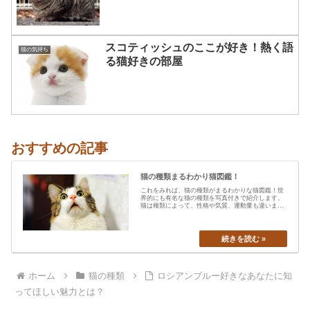
スコティッシュのここが好き！熱く語
猫の気持ち
る猫好きの部屋
おすすめの記事
猫の種類まるわかり猫図鑑！
これをみれば、猫の種類がまるわかりな猫図鑑！世
界的にも有名な猫の種類を写真付きで紹介します。
猫は種類によって、性格や気質、運動量も違います
から、あなたの愛猫の特…
ホーム
猫の種類
ロシアンブルー好きなあなたに知
ってほしい魅力とは？