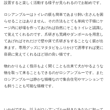
設置すると楽しく活動する様子が見られるのでお勧めです。
ロシアンブルーはトイレの躾も簡単であまり飼い主さんを困
らせることはありません。その方法もとても単純で子猫にケ
ージ内に砂場を作ってあげれば自然にそこをトイレと認識し
て覚えてくれるのです。爪研ぎも荒縄やダンボールを用意し
てあげればそれだけで壁や床で爪研ぎをすることなく躾が出
来ます。専用グッズにマタタビをふりかけて誘導すれば更に
容易に覚えてくれるほど頭の良い猫です。
物わかりもよく指示もよく聞くことも出来て犬がやるような
物を取って来ることもできるのがロシアンブルーです。また
ロシアンブルーは静かな猫種なので集合住宅やマンションで
も飼うことも可能な猫種です。
いかがですか。以上がロシアンブルー好きなあなたに知って