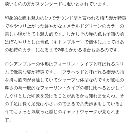
淡いものの方がスタンダードに近いとされています。
印象的な瞳も魅力の1つでラウンド型と言われる楕円形が特徴
でややつり上がった鮮やかなエメラルドグリーンのカラ―の
美しい瞳がとても魅力的です。しかしその瞳の色も子猫の頃
はぼんやりとした青色（キトンブルー）で個体によってはあ
の独特のカラ―になるまで2年もかかる場合もあるのです。
ロシアンブルーの体形はフォーリン・タイプと呼ばれるスリ
ムで優美な姿が特徴です。コブラヘッドと呼ばれる楔形の頭
を持ち筋肉が発達していてシャープな体型なのですが被毛の
厚さの為一般的なフォーリン・タイプの猫に比べると少しず
んぐりとした印象を受けることがあるかも知れませんね。そ
の手足は長く足先は小さいのでまるで爪先歩きをしているよ
うでちょっと気取った感じのキャットウォークが見られま
す。