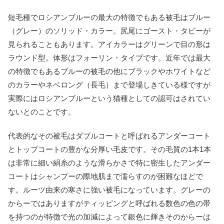
短毛種でロシアンブルーの最大の特徴でもある被毛はブルー
（グレー）のソリッド・カラー。尻尾にゴースト・タビーが
見られることもあります。アイカラーはグリーンで目の形は
ラウンド型。体形はフォーリン・タイプです。近年では最大
の特徴でもあるブルーの被毛の他にブラックやホワイトなど
のカラーやネベロング（長毛）まで登場しきている様ですが
実際にはロシアンブルーという猫種としての認可はされてい
ないとのことです。
代表的なその被毛はダブルコートと呼ばれるアンダーコート
とトップコートの豊かな分厚い毛皮です。その毛質の1本1本
は非常に細い絹糸のような滑らかさで特に密生したアンダー
コートはシャンプーの際地肌まで濡らすのが困難なほどで
す。ルーツ由来の寒さに強い被毛になっています。グレーの
からーではありますがティッピングと呼ばれる数色の色の帯
を持つのが特徴で光の加減によって銀色に輝きそのからーは