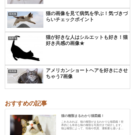
猫の画像を見て病気を学ぶ！気づきづ
猫画像
らいチェックポイント
猫が好きな人はシルエットも好き！猫
猫画像
好き共感の画像★
アメリカンショートヘアを好きにさせ
猫画像
ちゃう7画像
おすすめの記事
猫の種類まるわかり猫図鑑！
これをみれば、猫の種類がまるわかりな猫図鑑！世
界的にも有名な猫の種類を写真付きで紹介します。
猫は種類によって、性格や気質、運動量も違います
から、あなたの愛猫の特…