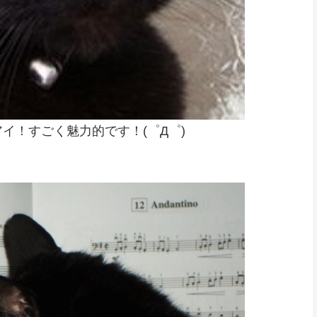
イ！すごく魅力的です！(゜Д゜)