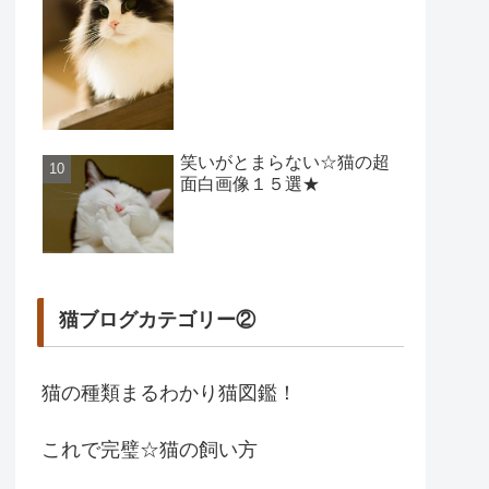
笑いがとまらない☆猫の超
面白画像１５選★
猫ブログカテゴリー②
猫の種類まるわかり猫図鑑！
これで完璧☆猫の飼い方