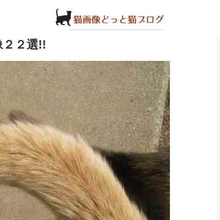
２２選!!