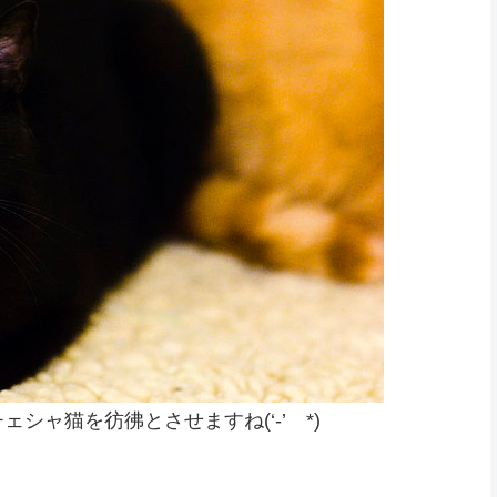
ャ猫を彷彿とさせますね(‘-’ *)