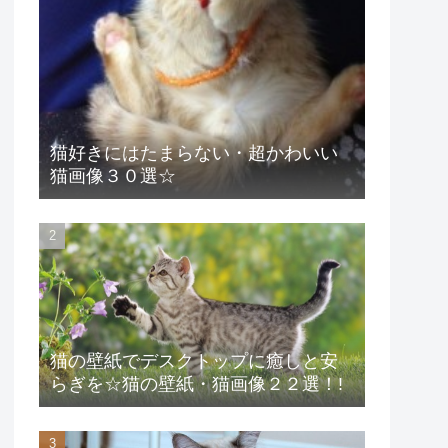
猫好きにはたまらない・超かわいい
猫画像３０選☆
猫の壁紙でデスクトップに癒しと安
らぎを☆猫の壁紙・猫画像２２選！!