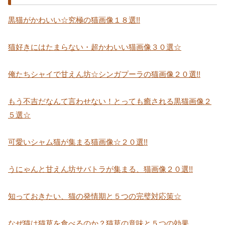
黒猫がかわいい☆究極の猫画像１８選!!
猫好きにはたまらない・超かわいい猫画像３０選☆
俺たちシャイで甘えん坊☆シンガプーラの猫画像２０選!!
もう不吉だなんて言わせない！とっても癒される黒猫画像２
５選☆
可愛いシャム猫が集まる猫画像☆２０選!!
うにゃんと甘えん坊サバトラが集まる、猫画像２０選!!
知っておきたい、猫の発情期と５つの完璧対応策☆
なぜ猫は猫草を食べるのか？猫草の意味と５つの効果