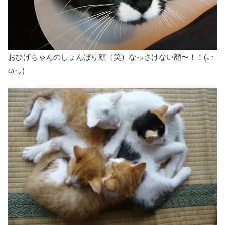
おひげちゃんのしょんぼり顔（笑）なっさけない顔〜！！(｡･
ω･｡)