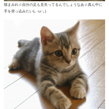
猫まみれ☆自分の足も見失ってるんでしょうなあ☆真ん中に
手を突っ込みたい(｡･ω･｡)