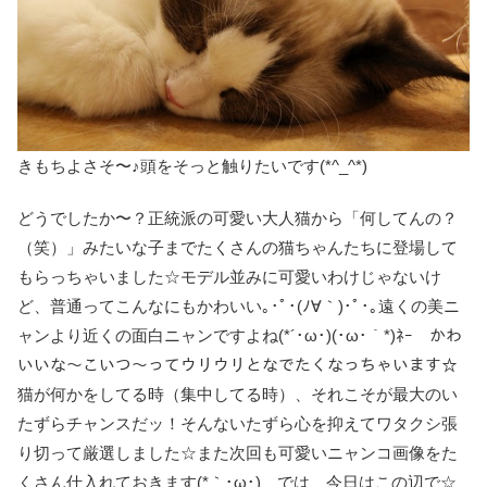
きもちよさそ〜♪頭をそっと触りたいです(*^_^*)
どうでしたか〜？正統派の可愛い大人猫から「何してんの？
（笑）」みたいな子までたくさんの猫ちゃんたちに登場して
もらっちゃいました☆モデル並みに可愛いわけじゃないけ
ど、普通ってこんなにもかわいい｡･ﾟ･(ﾉ∀｀)･ﾟ･｡遠くの美ニ
ャンより近くの面白ニャンですよね(*´･ω･)(･ω･｀*)ﾈｰ かわ
いいな〜こいつ〜ってウリウリとなでたくなっちゃいます☆
猫が何かをしてる時（集中してる時）、それこそが最大のい
たずらチャンスだッ！そんないたずら心を抑えてワタクシ張
り切って厳選しました☆また次回も可愛いニャンコ画像をた
くさん仕入れておきます(*｀･ω･)ゞでは、今日はこの辺で☆