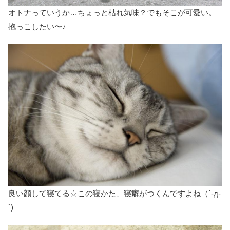
オトナっていうか…ちょっと枯れ気味？でもそこが可愛い。
抱っこしたい〜♪
良い顔して寝てる☆この寝かた、寝癖がつくんですよね（´-д-
`)