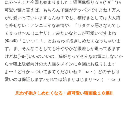
にゃ〜ん！と今回も始まりました！猫画像祭り☆ｖ(*´∀｀*)ｖ
可愛い猫と言えば、もちろん子猫がテッパンですよね！万人
が可愛いっていいますもんね？でも、猫好きとしては大人猫
も外せない！アンニュイな表情や、「ワタクシ悪さなんてし
てまっせ〜ん（ニヤリ）」みたいなとこが可愛いですよね
(ΦωΦ)「こいつ！！」とおもわず抱きしめたくなっちゃいま
す。ま、そんなことしても冷ややかな眼差しが返ってきます
けどね(´-д-`)いいのいいの、猫好きってそんなの気にしないか
ら☆猫上級者向けの大人猫をメインに今回はお送りします
よ〜！どうか…ついてきてくださいね？｜ω・）どの子も可
愛いのは保証します♪それでは始まりはじまり〜♪（ ･`ω･´)
思わず抱きしめたくなる・超可愛い猫画像１８選!!