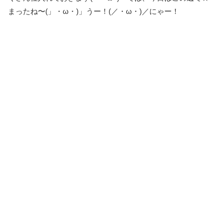
まったね〜(」・ω・)」うー！(／・ω・)／にゃー！