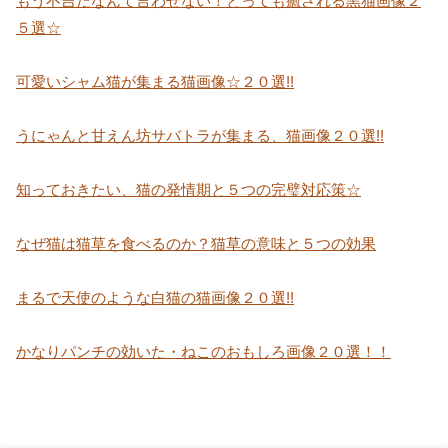
もう不吉だなんて言わせない！とっても癒される黒猫画像２
５選☆
可愛いシャム猫が集まる猫画像☆２０選!!
うにゃんと甘えん坊サバトラが集まる、猫画像２０選!!
知っておきたい、猫の発情期と５つの完璧対応策☆
なぜ猫は猫草を食べるのか？猫草の意味と５つの効果
まるで天使のような白猫の猫画像２０選!!
かなりパンチの効いた・ねこのおもしろ画像２０選！！