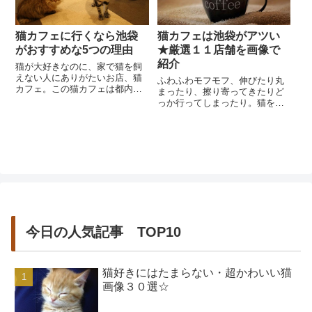
猫カフェに行くなら池袋
猫カフェは池袋がアツい
がおすすめな5つの理由
★厳選１１店舗を画像で
紹介
猫が大好きなのに、家で猫を飼
えない人にありがたいお店、猫
ふわふわモフモフ、伸びたり丸
カフェ。この猫カフェは都内各
まったり、擦り寄ってきたりど
地にありますが、特に池袋エリ
っか行ってしまったり。猫を連
アがおすすめという声をよく聞
想させる表現は数え切れないほ
きます。それは、一体...
どあります。とってもかわいら
しく魅力的な猫ですが...
今日の人気記事 TOP10
猫好きにはたまらない・超かわいい猫
画像３０選☆