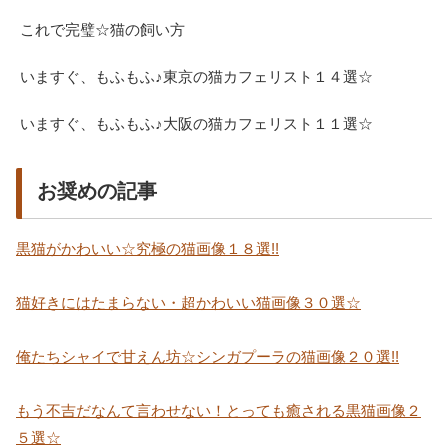
これで完璧☆猫の飼い方
いますぐ、もふもふ♪東京の猫カフェリスト１４選☆
いますぐ、もふもふ♪大阪の猫カフェリスト１１選☆
お奨めの記事
黒猫がかわいい☆究極の猫画像１８選!!
猫好きにはたまらない・超かわいい猫画像３０選☆
俺たちシャイで甘えん坊☆シンガプーラの猫画像２０選!!
もう不吉だなんて言わせない！とっても癒される黒猫画像２
５選☆