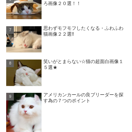
ろ画像２０選！！
思わずモフモフしたくなる・ふわふわ
猫画像２２選!!
笑いがとまらない☆猫の超面白画像１
５選★
アメリカンカールの良ブリーダーを探
す為の７つのポイント