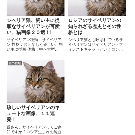
シベリア猫、飼い主に従
ロシアのサイベリアンの
順なサイベリアンが可愛
知られざる歴史とその性
い、猫画像２０選！!
格とは
サイベリアン種類：サイベリア
シベリア猫とも呼ばれているサ
ン 性格：おとなしく優しい、飼
イベリアンはサイベリアン・フ
い主に従順 体格：中〜大型
ォレストキャットというロシア
（4~7kg） 毛色：ブラックスモ
からきた猫です。ロシア名はシ
ーク・レッドマッカレルタビー
ビールスカヤ・コーシュカとい
猫の種類
＆ホワイトなど...
います。この猫は東日...
珍しいサイベリアンのキ
ュートな画像、１１連
発！
皆さん、サイベリアンってご存
知ですか？ロシア生まれの純血