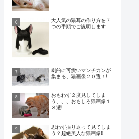
大人気の猫耳の作り方を７
つの手順でご説明します
劇的に可愛いマンチカンが
集まる、猫画像２０選！!
おもわず２度見してしま
う、、、おもしろ猫画像１
８選!!
思わず振り返って見てしま
う？超絶美人な猫画像!!