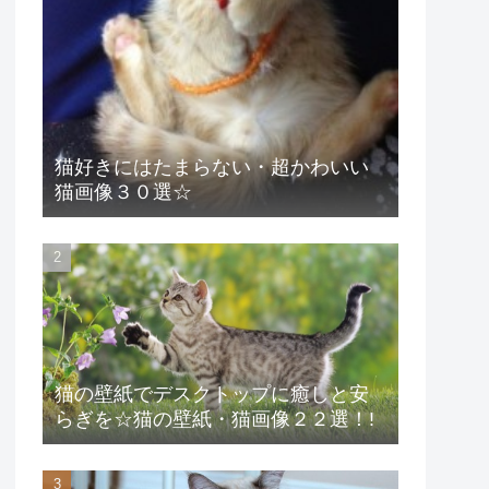
猫好きにはたまらない・超かわいい
猫画像３０選☆
猫の壁紙でデスクトップに癒しと安
らぎを☆猫の壁紙・猫画像２２選！!