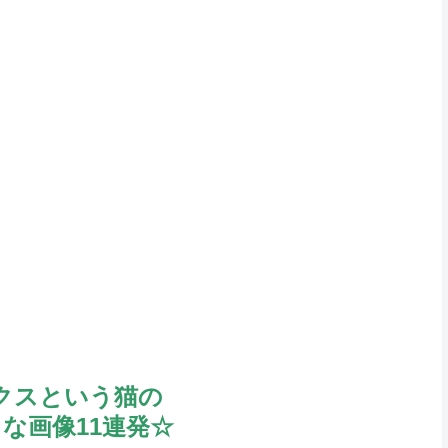
クスという猫の
な画像11連発☆