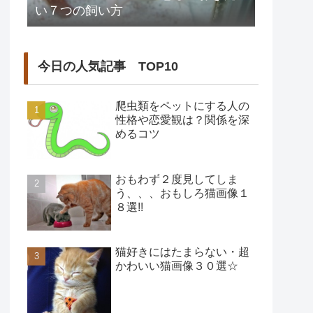
い７つの飼い方
今日の人気記事 TOP10
爬虫類をペットにする人の
性格や恋愛観は？関係を深
めるコツ
おもわず２度見してしま
う、、、おもしろ猫画像１
８選!!
猫好きにはたまらない・超
かわいい猫画像３０選☆