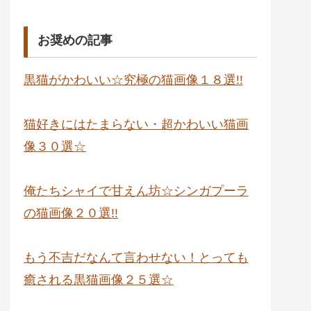
お奨めの記事
黒猫がかわいい☆究極の猫画像１８選!!
猫好きにはたまらない・超かわいい猫画
像３０選☆
俺たちシャイで甘えん坊☆シンガプーラ
の猫画像２０選!!
もう不吉だなんて言わせない！とっても
癒される黒猫画像２５選☆