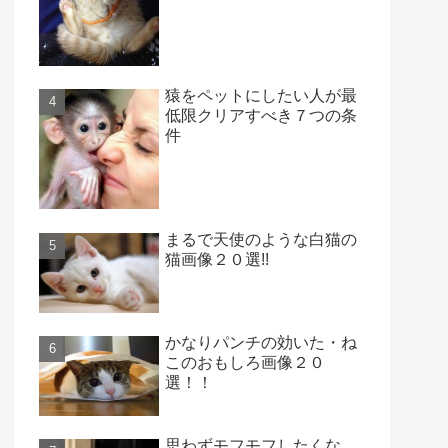
猿をペットにしたい人が最
低限クリアすべき７つの条
件
まるで天使のような白猫の
猫画像２０選!!
かなりパンチの効いた・ね
このおもしろ画像２０
選！！
思わずモフモフしたくな