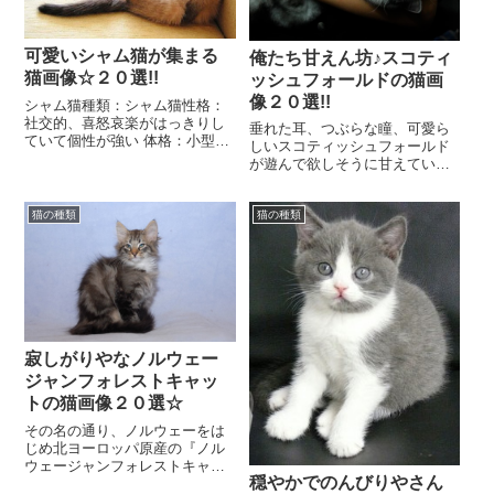
可愛いシャム猫が集まる
俺たち甘えん坊♪スコティ
猫画像☆２０選!!
ッシュフォールドの猫画
像２０選!!
シャム猫種類：シャム猫性格：
社交的、喜怒哀楽がはっきりし
垂れた耳、つぶらな瞳、可愛ら
ていて個性が強い 体格：小型〜
しいスコティッシュフォールド
中型（２〜４kg） 毛色：シール
が遊んで欲しそうに甘えている
ポイント・ブルーポイント・チ
画像を集めてみました。天使み
ョコレートポイ...
たいな子猫からぶちゃかわな子
猫の種類
猫の種類
まで珠玉の猫画像を厳...
寂しがりやなノルウェー
ジャンフォレストキャッ
トの猫画像２０選☆
その名の通り、ノルウェーをは
じめ北ヨーロッパ原産の『ノル
ウェージャンフォレストキャッ
穏やかでのんびりやさん
ト』。それゆえに、寒冷な気候