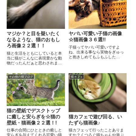
マジか？と目を疑いたく
ヤバい可愛い子猫の画像
なるような、猫のおもし
☆猫画像３６選!!
ろ画像２２選！！
子猫ってヤバい可愛いですよ
ね、出来る事なら実物をぎゅっ
猫と生活をともにしていると本
と抱きしめてもふもふした
当に猫がこんなに表現豊かな動
い！、、、けれど、それができ
物だったんだぁと思わされま
ないあなたの為に、とっておき
す。特に赤ちゃん猫の頃から人
の子猫の画像を集めました。...
間と一緒に暮らしていればいる
その他の猫ブログ
猫カフェ
ほど、本当に人間のよう...
猫の壁紙でデスクトップ
に癒しと安らぎを☆猫の
猫カフェで遊び回る、い
壁紙・猫画像２２選！!
たずら猫画像♪
仕事の合間にひとときの癒しと
猫カフェって行ったことありま
安らぎを与えてくれる可愛い猫
すか？くつろぐ猫ちゃんや遊ぶ