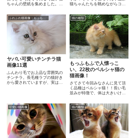
ちゃんの壁紙を集めました。全
猫ちゃんたちを眺めながらコー
面に産まれたばかりの可愛らし
ヒーを飲めば日頃の仕事の疲れ
い子猫ちゃん、風景に見えて実
も吹っ飛びますよね！だけど近
ふわふわ猫画像・もふもふ猫画像
猫の種類
は猫壁紙、リラックス...
くに猫カフェがない！...
ヤバい可愛いチンチラ猫
もっふもふで人懐っこ
画像11選
い、22枚のペルシャ猫の
ふんわり毛でお上品な雰囲気の
猫画像！
チンチラ。長毛種ラブの猫好き
から愛されていますが、実はチ
さてさて今回みなさんに見て頂
ンチラというのは品種ではあり
く品種はペルシャ猫！！長い毛
ません。ペルシャ猫の毛色のパ
並みが特徴で、体は大きいけど
ターンによってチンチ...
足はちょっと短い……そんな可
愛らしい格好のペルシャ猫を今
可愛い猫画像
猫の種類
回22種類の画像でみ...