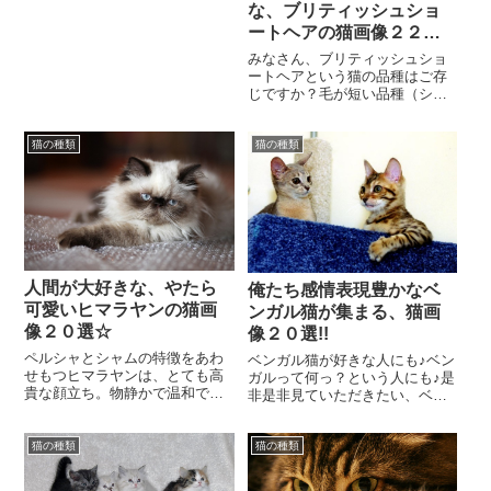
の地でも適応できるそうです。
な、ブリティッシュショ
そんな高貴な姿とは裏...
ートヘアの猫画像２２
選！！
みなさん、ブリティッシュショ
ートヘアという猫の品種はご存
じですか？毛が短い品種（ショ
ートヘアという名前で当たり前
ですがｗｗ）でどっしりとした
猫の種類
猫の種類
体形の丸い顔が特徴の...
人間が大好きな、やたら
俺たち感情表現豊かなベ
可愛いヒマラヤンの猫画
ンガル猫が集まる、猫画
像２０選☆
像２０選!!
ペルシャとシャムの特徴をあわ
ベンガル猫が好きな人にも♪ベン
せもつヒマラヤンは、とても高
ガルって何っ？という人にも♪是
貴な顔立ち。物静かで温和であ
非是非見ていただきたい、ベン
りながら、人なついヒマラヤン
ガル猫画像！！豹柄だったり、
に、メロメロになる人も多いで
縞模様だったりするけれど、豹
しょう♪そんなヒマラ...
猫の種類
猫の種類
でも、チーターで...