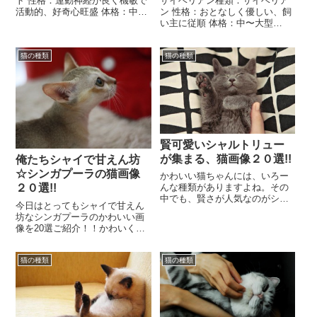
サイベリアン種類：サイベリア
ト 性格：運動神経が良く機敏で
ン 性格：おとなしく優しい、飼
活動的、好奇心旺盛 体格：中型
い主に従順 体格：中〜大型
（4~5kg） 毛色：スポッテッ
（4~7kg） 毛色：ブラックスモ
ド・パターン 運動量：活発で運
ーク・レッドマッカレルタビー
動量多めオ...
猫の種類
猫の種類
＆ホワイトなど...
賢可愛いシャルトリュー
が集まる、猫画像２０選!!
俺たちシャイで甘えん坊
☆シンガプーラの猫画像
かわいい猫ちゃんには、いろー
んな種類がありますよね。その
２０選!!
中でも、賢さが人気なのがシャ
今日はとってもシャイで甘えん
ルトリュー！気品あふれるグレ
坊なシンガプーラのかわいい画
ーの毛並みに淡いゴールドの瞳
像を20選ご紹介！！かわいく
がが印象的…そんなシ...
て、とろけちゃいそうなシンガ
プーラの猫画像をとくとご覧く
猫の種類
猫の種類
ださい！！ では早速...