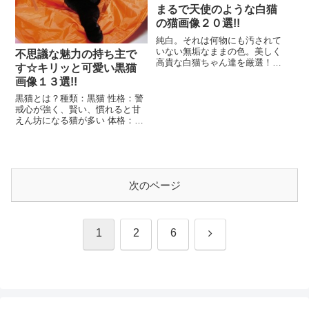
まるで天使のような白猫
の猫画像２０選!!
純白。それは何物にも汚されて
いない無垢なままの色。美しく
不思議な魅力の持ち主で
高貴な白猫ちゃん達を厳選！産
す☆キリッと可愛い黒猫
まれたての産毛がふわふわした
画像１３選!!
可愛らしい子から、凛とした表
情の美しい猫ちゃん、...
黒猫とは？種類：黒猫 性格：警
戒心が強く、賢い、慣れると甘
えん坊になる猫が多い 体格：中
型（3~4kg） 毛色：ブラック 運
動量：狩りがうまく運動量やや
多め不思...
次のページ
次
1
2
6
へ