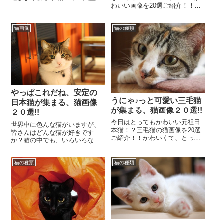
わいい画像を20選ご紹介！！癒
（4~7kg） 毛色：多種多様 運動
し効果絶大のかわいい猫の画像
量：上下運動が好きで運動量は
をとくとご覧ください！！ で
多めラガマ...
猫画像
猫の種類
は早速☆内気だけど...
やっぱこれだね、安定の
うにゃ♪っと可愛い三毛猫
日本猫が集まる、猫画像
が集まる、猫画像２０選!!
２０選!!
今日はとってもかわいい元祖日
世界中に色んな猫がいますが、
本猫！？三毛猫の猫画像を20選
皆さんはどんな猫が好きです
ご紹介！！かわいくて、とって
か？猫の中でも、いろいろな種
も癒される♪猫の画像をとくとご
類がある日本猫。茶トラ、キジ
覧ください！！ では早速☆う
トラを筆頭のトラちゃんたち
にゃ♪っと可愛い...
猫の種類
猫の種類
や、三毛に黒猫、サビ猫、...