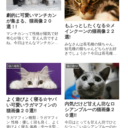
劇的に可愛いマンチカン
が集まる、猫画像２０
もふっとしたくなる☆メ
選！!
インクーンの猫画像２２
マンチカンって性格が陽気で好
選!
奇心が強くて、甘えん坊ですよ
ね。今日はそんなマンチカンの
みなさんは長毛種の猫ちゃん、
劇的に可愛い猫画像を集めまし
短毛種の猫ちゃんどちらがお好
た。さあご覧下さい☆劇的に可
きでしょうか？今日は長毛種の
愛いマンチカンが集ま...
メインクーンです♪体の大きな猫
で、10キロになる子もいるんだ
猫の種類
猫の種類
とか！体は大きく...
よく遊びよく寝る☆ヤバ
内気だけど甘えん坊なロ
い可愛いラガマフィンの
シアンブルーの猫画像２
猫画像２０選!!
０選!!
ラガマフィン種類：ラガマフィ
今日はとっても甘えん坊でひと
ン 性格：優しく頭も良く、よく
なつっこいロシアンブルーのか
遊びよく寝る 体格：中〜大型