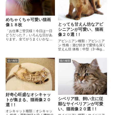
めちゃくちゃ可愛い猫画
とっても甘えん坊なアビ
像１８枚
シニアンが可愛い、猫画
「お仕事ご苦労様！今日は一日
像２０選！!
どうだった？」いろんな日があ
ります。全てがうまくいかない
アビシニアン種類：アビシニア
日、契約のやっと決まった日、
ン 性格：遊び好きで愛情も深く
体調が思わしくない日、仲間と
甘えん坊 体格：中型（3~4kg）
話がずれてしまった日...
毛色：ルディ・レッド、ブル
ー・フォーン・シルバー 運動
猫の種類
猫の種類
量：ハンター...
好奇心旺盛なオシキャッ
シベリア猫、飼い主に従
トが集まる、猫画像２０
順なサイベリアンが可愛
選！!
い、猫画像２０選！!
オシキャット種類：オシキャッ