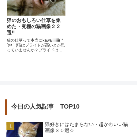
猫のおもしろい仕草を集
めた・究極の猫画像２２
選!!
猫の仕草って本当にkawaiiiiiiii( *
´艸｀)猫はプライドが高いとか思
っていませんか？プライドは高
くても、ちょっと抜けていると
ころもあるんです。そこが...
今日の人気記事 TOP10
猫好きにはたまらない・超かわいい猫
画像３０選☆