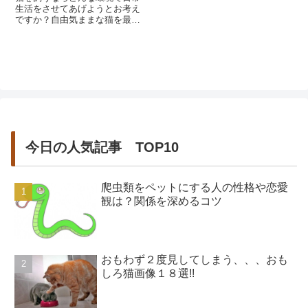
いわれています。でも、なにか
生活をさせてあげようとお考え
大切な用事があったり、検診な
ですか？自由気ままな猫を最初
どで病院に行かなくて...
からケージで飼おうと考える方
は案外少ないのかも知れません
ね。ほとんどの場合猫...
今日の人気記事 TOP10
爬虫類をペットにする人の性格や恋愛
観は？関係を深めるコツ
おもわず２度見してしまう、、、おも
しろ猫画像１８選!!