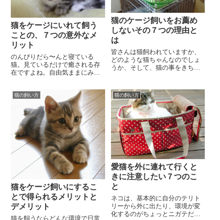
猫のケージ飼いをお薦め
猫をケージにいれて飼う
しないその７つの理由と
ことの、７つの意外なメ
は
リット
皆さんは猫飼われていますか、
のんびりだら〜んと寝ている
どのような猫ちゃんなのでしょ
猫。見ているだけで癒される存
うか、そして、猫の事をきちん
在ですよね。自由気ままにみえ
と理解して飼っていますか。猫
る猫ですが、実は臆病で自分の
は基本的に自由な生き物ですか
テリトリー以外の場所では落ち
ら、行動を制限される...
猫の飼い方
猫の飼い方
着かない性質を持ってい...
愛猫を外に連れて行くと
きに注意したい７つのこ
と
猫をケージ飼いにするこ
とで得られるメリットと
ネコは、基本的に自分のテリト
デメリット
リーから外に出たり、環境が変
化するのがちょっとニガテだと
猫を飼うならどんな環境で日常