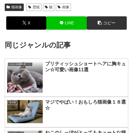
猫画像
壁紙
猫
画像
X
LINE
コピー
同じジャンルの記事
ブリティッシュショートヘアに胸キュ
ふわふわ猫画像・もふもふ猫画像
ン☆可愛い画像11選
マジでやばい！おもしろ猫画像１８選
猫画像
☆
ねこのしっぽがとってもキュートな猫