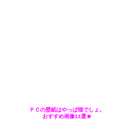
ＰＣの壁紙はやっぱ猫でしょ。
おすすめ画像11選★