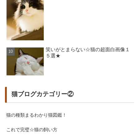
笑いがとまらない☆猫の超面白画像１
５選★
猫ブログカテゴリー②
猫の種類まるわかり猫図鑑！
これで完璧☆猫の飼い方