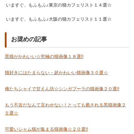
いますぐ、もふもふ♪東京の猫カフェリスト１４選☆
いますぐ、もふもふ♪大阪の猫カフェリスト１１選☆
お奨めの記事
黒猫がかわいい☆究極の猫画像１８選!!
猫好きにはたまらない・超かわいい猫画像３０選☆
俺たちシャイで甘えん坊☆シンガプーラの猫画像２０選!!
もう不吉だなんて言わせない！とっても癒される黒猫画像２
５選☆
可愛いシャム猫が集まる猫画像☆２０選!!