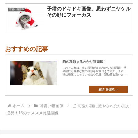
子猫のドキドキ画像。思わずニヤケル
可愛い猫画像
その顔にフォーカス
おすすめの記事
猫の種類まるわかり猫図鑑！
これをみれば、猫の種類がまるわかりな猫図鑑！世
界的にも有名な猫の種類を写真付きで紹介します。
猫は種類によって、性格や気質、運動量も違います
から、あなたの愛猫の特…
ホーム
可愛い猫画像
可愛い猫に癒やされたい貴方
必見！13のオススメ厳選画像