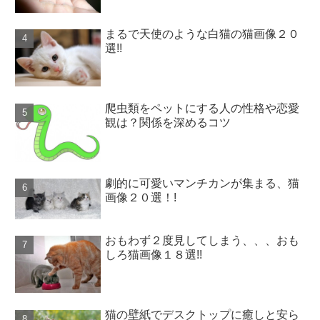
まるで天使のような白猫の猫画像２０
選!!
爬虫類をペットにする人の性格や恋愛
観は？関係を深めるコツ
劇的に可愛いマンチカンが集まる、猫
画像２０選！!
おもわず２度見してしまう、、、おも
しろ猫画像１８選!!
猫の壁紙でデスクトップに癒しと安ら