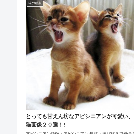
猫の種類
とっても甘えん坊なアビシニアンが可愛い、
猫画像２０選！!
アビシニアン種類：アビシニアン 性格：遊び好きで愛情