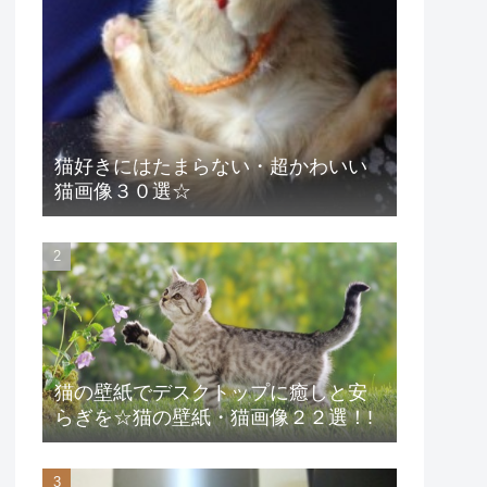
猫好きにはたまらない・超かわいい
猫画像３０選☆
猫の壁紙でデスクトップに癒しと安
らぎを☆猫の壁紙・猫画像２２選！!