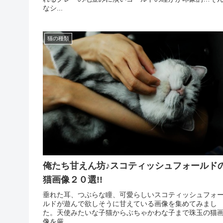
なシ...
猫の種類
俺たち甘えん坊♪スコティッシュフォールド
猫画像２０選!!
垂れた耳、つぶらな瞳、可愛らしいスコティッシュフォ
ルドが遊んで欲しそうに甘えている画像を集めてみまし
た。天使みたいな子猫からぶちゃかわな子まで珠玉の猫
像を厳...