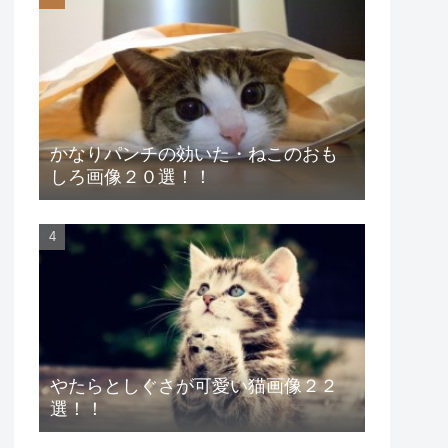
かなりパンチの効いた・ねこのおも
しろ画像２０選！！
やたらとしぐさが可愛い猫画像２２
選！！