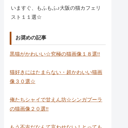
いますぐ、もふもふ♪大阪の猫カフェリ
スト１１選☆
お奨めの記事
黒猫がかわいい☆究極の猫画像１８選!!
猫好きにはたまらない・超かわいい猫画
像３０選☆
俺たちシャイで甘えん坊☆シンガプーラ
の猫画像２０選!!
もう不吉だなんて言わせない！とっても