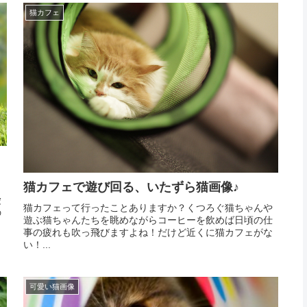
猫カフェ
猫カフェで遊び回る、いたずら猫画像♪
愛
猫カフェって行ったことありますか？くつろぐ猫ちゃんや
の
遊ぶ猫ちゃんたちを眺めながらコーヒーを飲めば日頃の仕
ッ
事の疲れも吹っ飛びますよね！だけど近くに猫カフェがな
い！...
可愛い猫画像