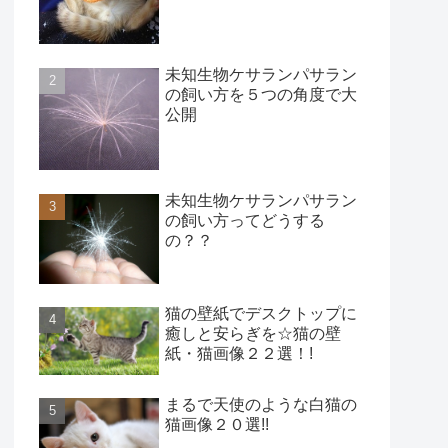
未知生物ケサランパサラン
の飼い方を５つの角度で大
公開
未知生物ケサランパサラン
の飼い方ってどうする
の？？
猫の壁紙でデスクトップに
癒しと安らぎを☆猫の壁
紙・猫画像２２選！!
まるで天使のような白猫の
猫画像２０選!!