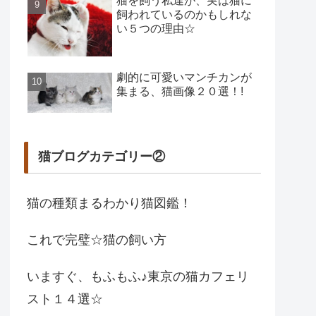
猫を飼う私達が、実は猫に
飼われているのかもしれな
い５つの理由☆
劇的に可愛いマンチカンが
集まる、猫画像２０選！!
猫ブログカテゴリー②
猫の種類まるわかり猫図鑑！
これで完璧☆猫の飼い方
いますぐ、もふもふ♪東京の猫カフェリ
スト１４選☆