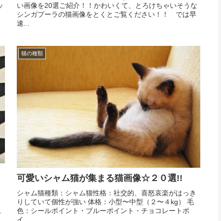
ッ
い画像を20選ご紹介！！かわいくて、とろけちゃいそうな
シンガプーラの猫画像をとくとご覧ください！！ では早
速...
猫の種類
可愛いシャム猫が集まる猫画像☆２０選!!
シャム猫種類：シャム猫性格：社交的、喜怒哀楽がはっき
りしていて個性が強い 体格：小型〜中型（２〜４kg） 毛
。
色：シールポイント・ブルーポイント・チョコレートポ
ふ
イ...
ん